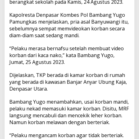
berangkat sekolah pada Kamis, 24 Agustus 2023.
a
b
u
Kapolresta Denpasar Kombes Pol Bambang Yugo
l
Pamungkas menjelaskan, pria asal Banyuwangi itu,
a
sebelumnya sempat memvideokan korban secara
n
diam-diam saat sedang mandi.
S
i
s
“Pelaku merasa bernafsu setelah membuat video
w
korban dari kaca nako,” kata Bambang Yugo,
i
Jumat, 25 Agustus 2023.
S
e
Dijelaskan, TKP berada di kamar korban di rumah
k
o
yang berada di kawasan Banjar Anyar Ubung Kaja,
l
Denpasar Utara.
a
h
Bambang Yugo menambahkan, usai korban mandi,
D
pelaku nekad memasuki kamar korban. Disitu, MRF
a
s
langsung mencabuli dan mencekik leher korban.
a
Namun korban melawan dengan berteriak.
r
d
“Pelaku mengancam korban agar tidak berteriak.
i