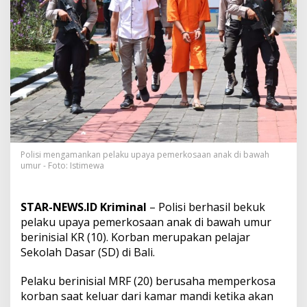
n
g
B
a
n
g
u
n
a
n
P
e
l
Polisi mengamankan pelaku upaya pemerkosaan anak di bawah
a
umur - Foto: Istimewa
k
u
U
STAR-NEWS.ID Kriminal
– Polisi berhasil bekuk
p
pelaku upaya pemerkosaan anak di bawah umur
a
berinisial KR (10). Korban merupakan pelajar
y
a
Sekolah Dasar (SD) di Bali.
P
e
Pelaku berinisial MRF (20) berusaha memperkosa
n
korban saat keluar dari kamar mandi ketika akan
c