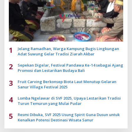
1
Jelang Ramadhan, Warga Kampung Bugis Lingkungan
Adat Suwung Gelar Tradisi Ziarah Akbar
2
Sepekan Digelar, Festival Pandawa Ke-14 sebagai Ajang
Promosi dan Lestarikan Budaya Bali
3
Fruit Carving Berkonsep Biota Laut Menutup Gelaran
Sanur Village Festival 2025
4
Lomba Ngelawar di SVF 2025, Upaya Lestarikan Tradisi
Turun Temurun yang Mulai Pudar
5
Resmi Dibuka, SVF 2025 Usung Spirit Guna Dusun untuk
Kenalkan Potensi Destinasi Wisata Sanur