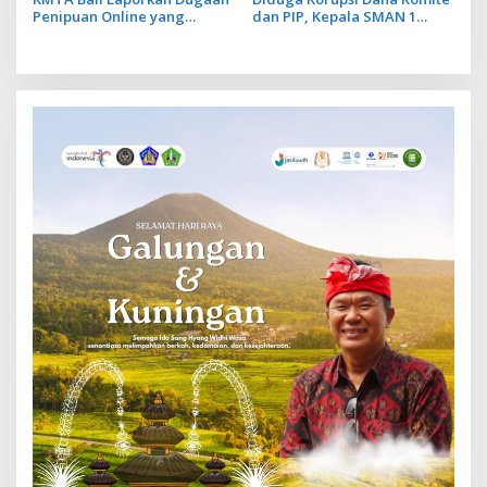
Penipuan Online yang
dan PIP, Kepala SMAN 1
Manfaatkan Data Perkara
Klungkung Ditetapkan Jadi
Hukum Korban
Tersangka