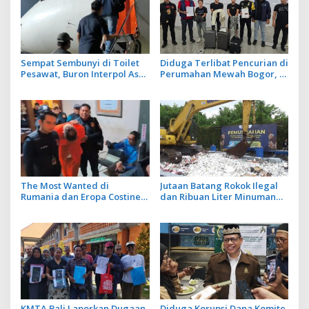
Sempat Sembunyi di Toilet
Diduga Terlibat Pencurian di
Pesawat, Buron Interpol Asal
Perumahan Mewah Bogor, 3
Australia Gagal Kabur Pakai
WN Tiongkok Diamankan
Jet Pribadi
Imigrasi Ngurah Rai
The Most Wanted di
Jutaan Batang Rokok Ilegal
Rumania dan Eropa Costinel-
dan Ribuan Liter Minuman
Cosmin Zuleam Dibekuk Polri
Beralkohol Dimusnakan
dan Dipulangkan ke
dengan Ekskavator
Negaranya
KMTA Bali Laporkan Dugaan
Diduga Korupsi Dana Komite