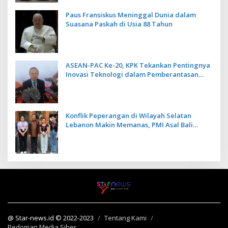
Paus Fransiskus Meninggal Dunia dalam
Suasana Paskah di Usia 88 Tahun
ASEAN-PAC Ke-20, KPK Tekankan Pentingnya
Inovasi Teknologi dalam Pemberantasan
Korupsi
Konflik Peperangan di Wilayah Selatan
Lebanon Makin Memanas, PMI Asal Bali
Dipulangkan ke Indonesia
@ Star-news.id © 2022-2023
Tentang Kami
Pedoman Media Siber