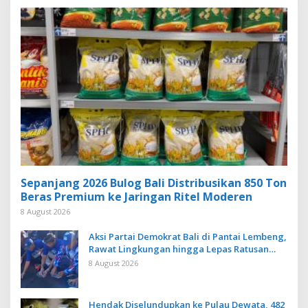
Sepanjang 2026 Bulog Bali Distribusikan 850 Ton
Beras Premium ke Jaringan Ritel Moderen
8 August 2026
Aksi Partai Demokrat Bali di Pantai Lembeng,
Rawat Lingkungan hingga Lepas Ratusan
Tukik Bedawang Nala
8 August 2026
Hendak Diselundupkan ke Pulau Dewata, 482