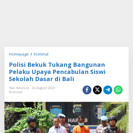
Homepage
/
Kriminal
P
o
Polisi Bekuk Tukang Bangunan
l
i
Pelaku Upaya Pencabulan Siswi
s
Sekolah Dasar di Bali
i
B
Star-News.id
26 August 2023
e
Kriminal
k
u
k
T
u
k
a