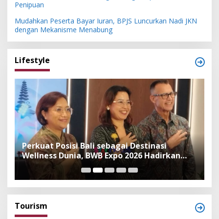
Penipuan
Mudahkan Peserta Bayar Iuran, BPJS Luncurkan Nadi JKN
dengan Mekanisme Menabung
Lifestyle
n
Perkuat Posisi Bali sebagai Destinasi
F
Wellness Dunia, BWB Expo 2026 Hadirkan
I
Exhibitor Nasional dan Global
K
Tourism