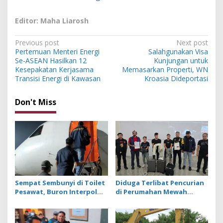
Editor: Maha Liarosh
P
Previous post
Next post
Pertemuan Menteri Energi
Salahgunakan Visa
o
Se-ASEAN Hasilkan 12
Kunjungan untuk
s
Kesepakatan Kerjasama
Memasarkan Properti, WN
Transisi Energi di Kawasan
Kroasia Dideportasi
t
n
Don't Miss
a
v
i
g
a
t
Sempat Sembunyi di Toilet
Diduga Terlibat Pencurian
Pesawat, Buron Interpol
di Perumahan Mewah
i
Asal Australia Gagal Kabur
Bogor, 3 WN Tiongkok
o
Pakai Jet Pribadi
Diamankan Imigrasi
Ngurah Rai