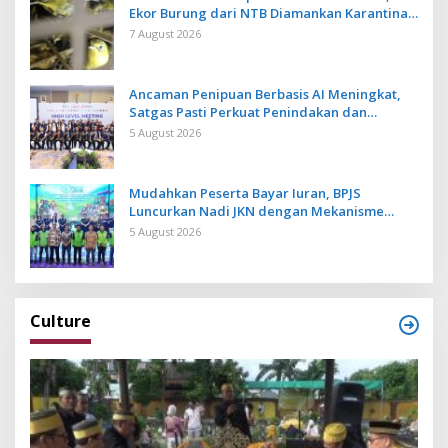
Ekor Burung dari NTB Diamankan Karantina
Bali
7 August 2026
Ancaman Penipuan Berbasis AI Meningkat,
Satgas Pasti Perkuat Penindakan dan
Pengembangan Aplikasi Anti Penipuan
5 August 2026
Mudahkan Peserta Bayar Iuran, BPJS
Luncurkan Nadi JKN dengan Mekanisme
Menabung
5 August 2026
Culture