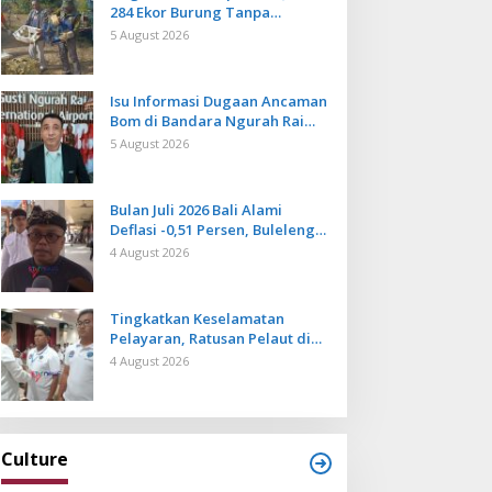
284 Ekor Burung Tanpa
Dokumen Dilepasliarkan Cegah
5 August 2026
Ancaman Penyakit
Isu Informasi Dugaan Ancaman
Bom di Bandara Ngurah Rai
Bali Tidak Benar, Operasional
5 August 2026
Penerbangan Lancar
Bulan Juli 2026 Bali Alami
Deflasi -0,51 Persen, Buleleng
Catat Penurunan Terendah
4 August 2026
Tingkatkan Keselamatan
Pelayaran, Ratusan Pelaut di
Bali Ikuti Pelatihan MPR dan
4 August 2026
JMPR
Culture