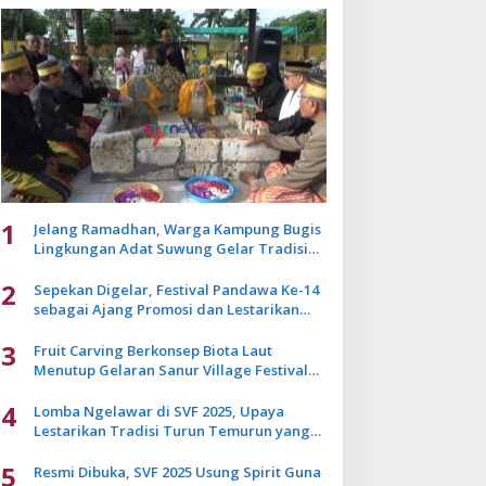
1
Jelang Ramadhan, Warga Kampung Bugis
Lingkungan Adat Suwung Gelar Tradisi
Ziarah Akbar
2
Sepekan Digelar, Festival Pandawa Ke-14
sebagai Ajang Promosi dan Lestarikan
Budaya Bali
3
Fruit Carving Berkonsep Biota Laut
Menutup Gelaran Sanur Village Festival
2025
4
Lomba Ngelawar di SVF 2025, Upaya
Lestarikan Tradisi Turun Temurun yang
Mulai Pudar
5
Resmi Dibuka, SVF 2025 Usung Spirit Guna