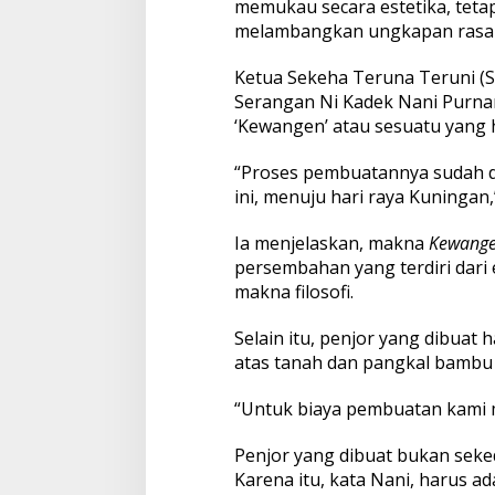
memukau secara estetika, teta
r
melambangkan ungkapan rasa 
F
e
s
Ketua Sekeha Teruna Teruni (S
t
Serangan Ni Kadek Nani Purna
i
‘Kewangen’ atau sesuatu yang 
v
a
“Proses pembuatannya sudah di
l
P
ini, menuju hari raya Kuningan,
e
n
Ia menjelaskan, makna
Kewang
j
persembahan yang terdiri dar
o
makna filosofi.
r
R
a
Selain itu, penjor yang dibuat
k
atas tanah dan pangkal bambu 
s
a
“Untuk biaya pembuatan kami m
s
a
Penjor yang dibuat bukan seked
Karena itu, kata Nani, harus a