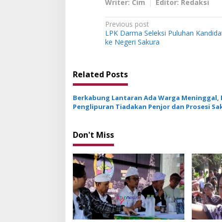
Writer: Cim
Editor: Redaksi
P
Previous post
LPK Darma Seleksi Puluhan Kandid
o
ke Negeri Sakura
s
t
Related Posts
n
a
Berkabung Lantaran Ada Warga Meninggal, 
v
Penglipuran Tiadakan Penjor dan Prosesi Sak
saat Galungan
i
g
Don't Miss
a
t
i
o
n