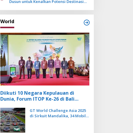
Dusun untuk Kenalkan Potensi Destinasi
Wisata Sanur
World
Diikuti 10 Negara Kepulauan di
Dunia, Forum ITOP Ke-26 di Bali
Angkat Pariwisata Kebugaran
Berbasis Alam dan Budaya
GT World Challenge Asia 2025
di Sirkuit Mandalika, 34 Mobil
Balap Dunia Bakal Adu
Kecepatan