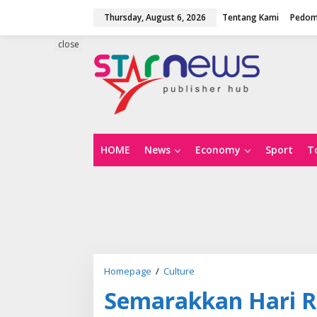
S
Thursday, August 6, 2026
Tentang Kami
Pedom
k
i
p
close
t
o
c
o
n
t
e
n
HOME
News
Economy
Sport
T
t
Homepage
/
Culture
S
e
Semarakkan Hari R
m
a