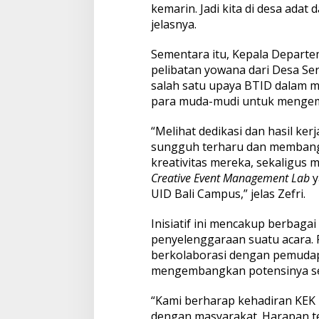
kemarin. Jadi kita di desa adat 
jelasnya.
Sementara itu, Kepala Departe
pelibatan yowana dari Desa Ser
salah satu upaya BTID dalam
para muda-mudi untuk menge
“Melihat dedikasi dan hasil ke
sungguh terharu dan membangg
kreativitas mereka, sekaligus 
Creative Event Management Lab
y
UID Bali Campus,” jelas Zefri.
Inisiatif ini mencakup berbag
penyelenggaraan suatu acara. 
berkolaborasi dengan pemuda
mengembangkan potensinya seb
“Kami berharap kehadiran KEK 
dengan masyarakat. Harapan te