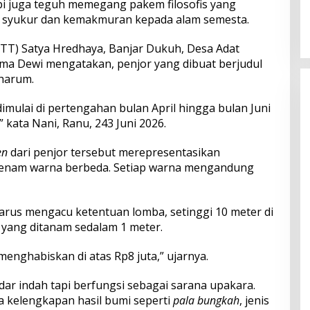
pi juga teguh memegang pakem filosofis yang
dan Serapan Investasi, Sira
syukur dan kemakmuran kepada alam semesta.
Village Grand Outlet Bali Resmi
Dibuka di KEK Kura Kura
TT) Satya Hredhaya, Banjar Dukuh, Desa Adat
ma Dewi mengatakan, penjor yang dibuat berjudul
harum.
mulai di pertengahan bulan April hingga bulan Juni
” kata Nani, Ranu, 243 Juni 2026.
en
dari penjor tersebut merepresentasikan
i enam warna berbeda. Setiap warna mengandung
 harus mengacu ketentuan lomba, setinggi 10 meter di
yang ditanam sedalam 1 meter.
enghabiskan di atas Rp8 juta,” ujarnya.
ar indah tapi berfungsi sebagai sarana upakara.
da kelengkapan hasil bumi seperti
pala bungkah
, jenis