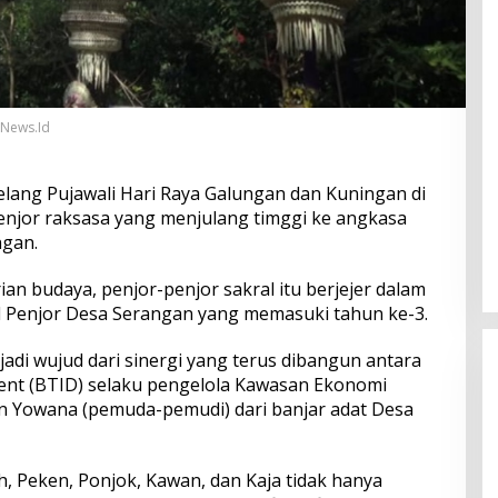
-News.Id
lang Pujawali Hari Raya Galungan dan Kuningan di
njor raksasa yang menjulang timggi ke angkasa
gan.
n budaya, penjor-penjor sakral itu berjejer dalam
l Penjor Desa Serangan yang memasuki tahun ke-3.
adi wujud dari sinergi yang terus dibangun antara
ment (BTID) selaku pengelola Kawasan Ekonomi
an Yowana (pemuda-pemudi) dari banjar adat Desa
h, Peken, Ponjok, Kawan, dan Kaja tidak hanya
Perkuat Ekosistem Pariwisata