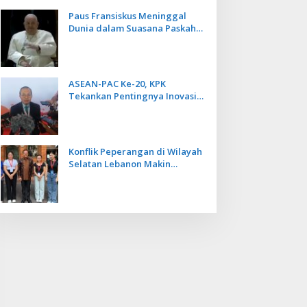
Paus Fransiskus Meninggal
Dunia dalam Suasana Paskah
di Usia 88 Tahun
ASEAN-PAC Ke-20, KPK
Tekankan Pentingnya Inovasi
Teknologi dalam
Pemberantasan Korupsi
Konflik Peperangan di Wilayah
Selatan Lebanon Makin
Memanas, PMI Asal Bali
Dipulangkan ke Indonesia