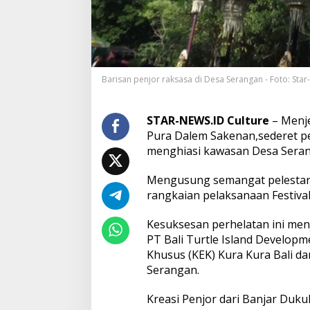
I
D
d
a
n
D
Barisan penjor raksasa di Desa Serangan - Foto: Star
e
s
a
A
STAR-NEWS.ID Culture
– Menje
d
Pura Dalem Sakenan,sederet pe
a
menghiasi kawasan Desa Seran
t
S
Mengusung semangat pelestaria
e
r
rangkaian pelaksanaan Festiva
a
n
Kesuksesan perhelatan ini menj
g
PT Bali Turtle Island Develop
a
Khusus (KEK) Kura Kura Bali d
n
G
Serangan.
e
l
Kreasi Penjor dari Banjar Duku
a