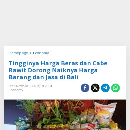
Homepage
/
Economy
T
i
Tingginya Harga Beras dan Cabe
n
g
Rawit Dorong Naiknya Harga
g
Barang dan Jasa di Bali
i
n
Star-News.id
3 August 2024
y
Economy
a
H
a
r
g
a
B