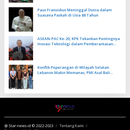
Paus Fransiskus Meninggal Dunia dalam
Suasana Paskah di Usia 88 Tahun
ASEAN-PAC Ke-20, KPK Tekankan Pentingnya
Inovasi Teknologi dalam Pemberantasan
Korupsi
Konflik Peperangan di Wilayah Selatan
Lebanon Makin Memanas, PMI Asal Bali
Dipulangkan ke Indonesia
@ Star-news.id © 2022-2023
Tentang Kami