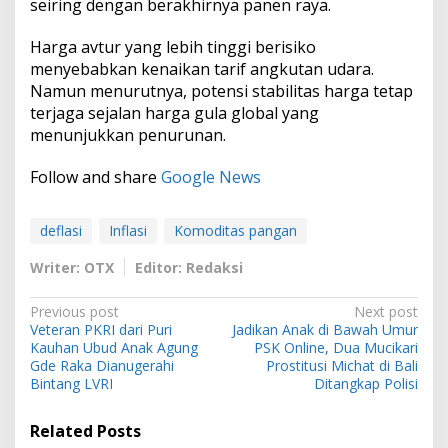
seiring dengan berakhirnya panen raya.
Harga avtur yang lebih tinggi berisiko
menyebabkan kenaikan tarif angkutan udara.
Namun menurutnya, potensi stabilitas harga tetap
terjaga sejalan harga gula global yang
menunjukkan penurunan.
Follow and share
Google News
deflasi
Inflasi
Komoditas pangan
Writer: OTX
Editor: Redaksi
P
Previous post
Next post
Veteran PKRI dari Puri
Jadikan Anak di Bawah Umur
o
Kauhan Ubud Anak Agung
PSK Online, Dua Mucikari
s
Gde Raka Dianugerahi
Prostitusi Michat di Bali
Bintang LVRI
Ditangkap Polisi
t
n
Related Posts