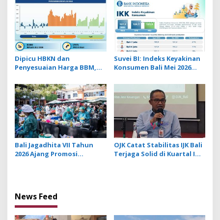
Dipicu HBKN dan
Suvei BI: Indeks Keyakinan
Penyesuaian Harga BBM,
Konsumen Bali Mei 2026
Inflasi di Bali pada Juni 2026
Tercatat 121,9, Lampaui
Naik hingga 0,71%
Indeks Nasional
Bali Jagadhita VII Tahun
OJK Catat Stabilitas IJK Bali
2026 Ajang Promosi
Terjaga Solid di Kuartal I
Terintegrasi untuk
2026, Ekonomi Tumbuh 5,58
Perkuat Ekonomi Bali
Persen
News Feed