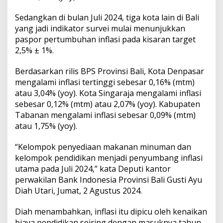
k
n
Sedangkan di bulan Juli 2024, tiga kota lain di Bali
y
yang jadi indikator survei mulai menunjukkan
a
paspor pertumbuhan inflasi pada kisaran target
H
a
2,5% ± 1%.
r
g
Berdasarkan rilis BPS Provinsi Bali, Kota Denpasar
a
mengalami inflasi tertinggi sebesar 0,16% (mtm)
B
atau 3,04% (yoy). Kota Singaraja mengalami inflasi
a
r
sebesar 0,12% (mtm) atau 2,07% (yoy). Kabupaten
a
Tabanan mengalami inflasi sebesar 0,09% (mtm)
n
atau 1,75% (yoy).
g
d
“Kelompok penyediaan makanan minuman dan
a
n
kelompok pendidikan menjadi penyumbang inflasi
J
utama pada Juli 2024,” kata Deputi kantor
a
perwakilan Bank Indonesia Provinsi Bali Gusti Ayu
s
Diah Utari, Jumat, 2 Agustus 2024.
a
d
i
Diah menambahkan, inflasi itu dipicu oleh kenaikan
B
biaya pendidikan seiring dengan masuknya tahun