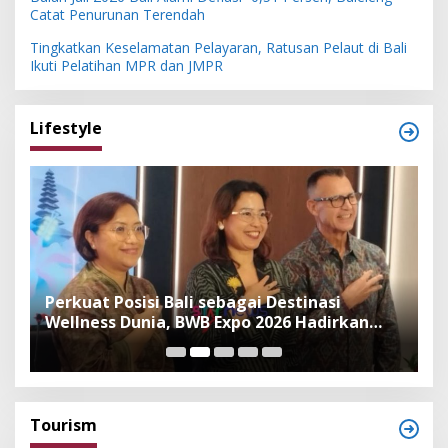
Catat Penurunan Terendah
Tingkatkan Keselamatan Pelayaran, Ratusan Pelaut di Bali
Ikuti Pelatihan MPR dan JMPR
Lifestyle
n
Perkuat Posisi Bali sebagai Destinasi
F
Wellness Dunia, BWB Expo 2026 Hadirkan
I
Exhibitor Nasional dan Global
K
Tourism