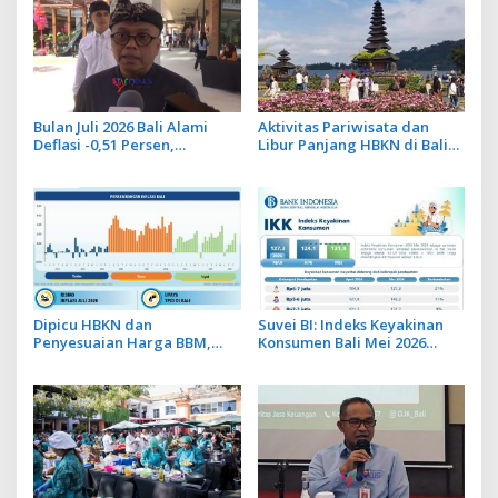
Bulan Juli 2026 Bali Alami
Aktivitas Pariwisata dan
Deflasi -0,51 Persen,
Libur Panjang HBKN di Bali
Buleleng Catat Penurunan
Dorong Penjualan Eceran
Terendah
pada Level Optimis
Dipicu HBKN dan
Suvei BI: Indeks Keyakinan
Penyesuaian Harga BBM,
Konsumen Bali Mei 2026
Inflasi di Bali pada Juni 2026
Tercatat 121,9, Lampaui
Naik hingga 0,71%
Indeks Nasional