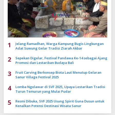
1
Jelang Ramadhan, Warga Kampung Bugis Lingkungan
Adat Suwung Gelar Tradisi Ziarah Akbar
2
Sepekan Digelar, Festival Pandawa Ke-14 sebagai Ajang
Promosi dan Lestarikan Budaya Bali
3
Fruit Carving Berkonsep Biota Laut Menutup Gelaran
Sanur Village Festival 2025
4
Lomba Ngelawar di SVF 2025, Upaya Lestarikan Tradisi
Turun Temurun yang Mulai Pudar
5
Resmi Dibuka, SVF 2025 Usung Spirit Guna Dusun untuk
Kenalkan Potensi Destinasi Wisata Sanur