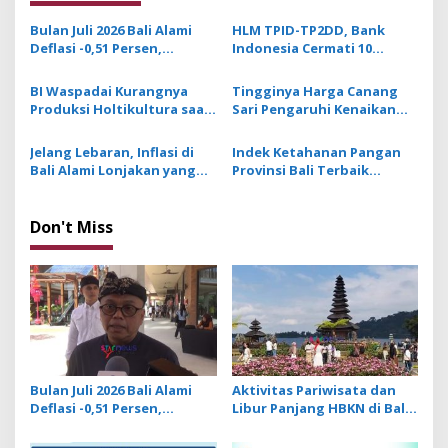
a
v
Bulan Juli 2026 Bali Alami
HLM TPID-TP2DD, Bank
Deflasi -0,51 Persen,
Indonesia Cermati 10
i
Buleleng Catat Penurunan
Komoditas Pangan Pemicu
g
Terendah
Volatilitas Harga Jelang
BI Waspadai Kurangnya
Tingginya Harga Canang
HKBN
Produksi Holtikultura saat
Sari Pengaruhi Kenaikan
a
Musim Hujan Berdampak
Inflasi di Bali
t
pada Stabilitas Harga
Jelang Lebaran, Inflasi di
Indek Ketahanan Pangan
Jelang Hari Raya
i
Bali Alami Lonjakan yang
Provinsi Bali Terbaik
Dipicu oleh Harga
Tingkat Nasional
o
Komoditas Pangan
n
Don't Miss
Bulan Juli 2026 Bali Alami
Aktivitas Pariwisata dan
Deflasi -0,51 Persen,
Libur Panjang HBKN di Bali
Buleleng Catat Penurunan
Dorong Penjualan Eceran
Terendah
pada Level Optimis