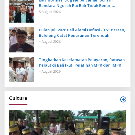
Bandara Ngurah Rai Bali Tidak Benar,
Operasional Penerbangan Lancar
5 August 2026
Bulan Juli 2026 Bali Alami Deflasi -0,51 Persen,
Buleleng Catat Penurunan Terendah
4 August 2026
Tingkatkan Keselamatan Pelayaran, Ratusan
Pelaut di Bali Ikuti Pelatihan MPR dan JMPR
4 August 2026
Culture