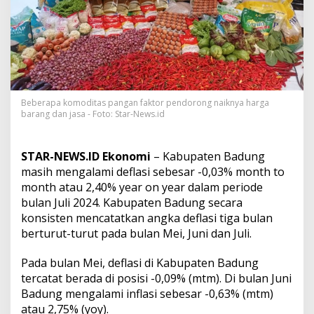
e
r
a
s
d
a
n
C
Beberapa komoditas pangan faktor pendorong naiknya harga
a
barang dan jasa - Foto: Star-News.id
b
e
R
a
STAR-NEWS.ID Ekonomi
– Kabupaten Badung
w
masih mengalami deflasi sebesar -0,03% month to
i
month atau 2,40% year on year dalam periode
t
bulan Juli 2024. Kabupaten Badung secara
D
konsisten mencatatkan angka deflasi tiga bulan
o
r
berturut-turut pada bulan Mei, Juni dan Juli.
o
n
Pada bulan Mei, deflasi di Kabupaten Badung
g
tercatat berada di posisi -0,09% (mtm). Di bulan Juni
N
Badung mengalami inflasi sebesar -0,63% (mtm)
a
i
atau 2,75% (yoy).