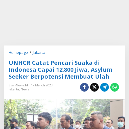
Homepage
/
Jakarta
U
N
UNHCR Catat Pencari Suaka di
H
C
Indonesa Capai 12.800 Jiwa, Asylum
R
Seeker Berpotensi Membuat Ulah
C
a
Star-News.id
17 March 2023
t
Jakarta
,
News
a
t
P
e
n
c
a