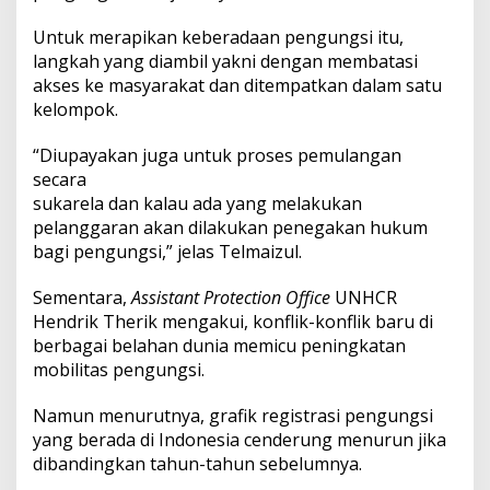
t
e
Untuk merapikan keberadaan pengungsi itu,
n
langkah yang diambil yakni dengan membatasi
s
akses ke masyarakat dan ditempatkan dalam satu
i
M
kelompok.
e
m
“Diupayakan juga untuk proses pemulangan
b
secara
u
sukarela dan kalau ada yang melakukan
a
t
pelanggaran akan dilakukan penegakan hukum
U
bagi pengungsi,” jelas Telmaizul.
l
a
Sementara,
Assistant Protection Office
UNHCR
h
Hendrik Therik mengakui, konflik-konflik baru di
berbagai belahan dunia memicu peningkatan
mobilitas pengungsi.
Namun menurutnya, grafik registrasi pengungsi
yang berada di Indonesia cenderung menurun jika
dibandingkan tahun-tahun sebelumnya.