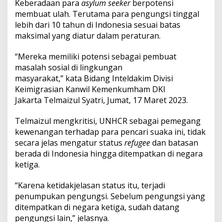
Keberadaan para
asylum seeker
berpotensi
8
0
membuat ulah. Terutama para pengungsi tinggal
0
lebih dari 10 tahun di Indonesia sesuai batas
J
maksimal yang diatur dalam peraturan.
i
w
“Mereka memiliki potensi sebagai pembuat
a
,
masalah sosial di lingkungan
A
masyarakat,” kata Bidang Inteldakim Divisi
s
Keimigrasian Kanwil Kemenkumham DKI
y
Jakarta Telmaizul Syatri, Jumat, 17 Maret 2023.
l
u
m
Telmaizul mengkritisi, UNHCR sebagai pemegang
S
kewenangan terhadap para pencari suaka ini, tidak
e
secara jelas mengatur status
refugee
dan batasan
e
berada di Indonesia hingga ditempatkan di negara
k
e
ketiga.
r
B
“Karena ketidakjelasan status itu, terjadi
e
penumpukan pengungsi. Sebelum pengungsi yang
r
ditempatkan di negara ketiga, sudah datang
p
o
pengungsi lain,” jelasnya.