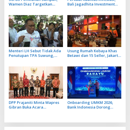
Wamen Diaz Targetkan
Bali Jagadhita Investment
Penurunan 40 Juta Ton Emisi
2026 Tawarkan 22 Proyek
Sektor Limbah
Strategis Balinusra ke 35
Investor
Menteri LH Sebut Tidak Ada
Usung Rumah Kebaya Khas
Penutupan TPA Suwung,
Betawi dan 15 Seller, Jakarta
Praktik Open Dumping yang
Tampilkan Wajah Kota
Disetop
Global Berbasis Budaya di
BBTF 2026
DPP Prajaniti Minta Wapres
Onboarding UMKM 2026,
Gibran Buka Acara
Bank Indonesia Dorong
Konferensi Internasional
UMKM Go Ekspor
Pengusaha Hindu yang Bakal
Digelar di Bali