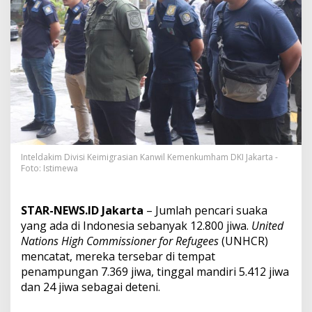
r
i
S
u
a
k
a
d
i
I
n
d
o
Inteldakim Divisi Keimigrasian Kanwil Kemenkumham DKI Jakarta -
n
Foto: Istimewa
e
s
a
STAR-NEWS.ID Jakarta
– Jumlah pencari suaka
C
yang ada di Indonesia sebanyak 12.800 jiwa.
United
a
Nations High Commissioner for Refugees
(UNHCR)
p
a
mencatat, mereka tersebar di tempat
i
penampungan 7.369 jiwa, tinggal mandiri 5.412 jiwa
1
dan 24 jiwa sebagai deteni.
2
.