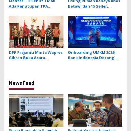
Menteri LH Sebut Tidak
Usung Rumah Kebaya Khas
Ada Penutupan TPA
Betawi dan 15 Seller,
Suwung, Praktik Open
Jakarta Tampilkan Wajah
Dumping yang Disetop
Kota Global Berbasis
Budaya di BBTF 2026
DPP Prajaniti Minta Wapres
Onboarding UMKM 2026,
Gibran Buka Acara
Bank Indonesia Dorong
Konferensi Internasional
UMKM Go Ekspor
Pengusaha Hindu yang
Bakal Digelar di Bali
News Feed
Soroti Pemilahan Sampah,
Perkuat Kualitas Investasi,