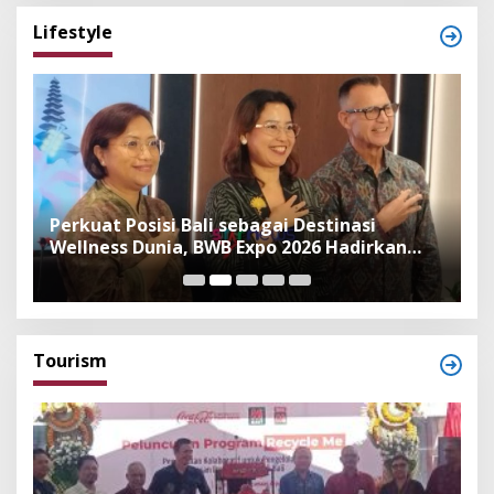
Lifestyle
n
Perkuat Posisi Bali sebagai Destinasi
F
Wellness Dunia, BWB Expo 2026 Hadirkan
I
Exhibitor Nasional dan Global
K
Tourism