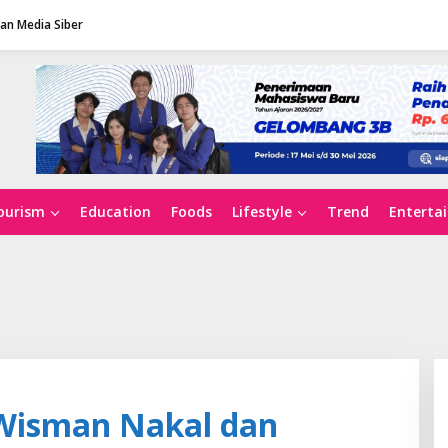
n Media Siber
ourism
Education
Foods
Lifestyle
Trend
Enterta
Wisman Nakal dan