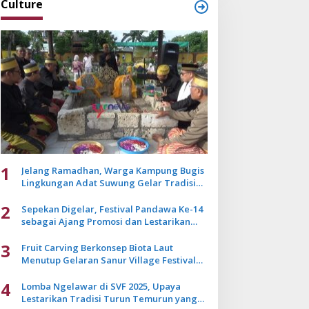
Culture
1
Jelang Ramadhan, Warga Kampung Bugis
Lingkungan Adat Suwung Gelar Tradisi
Ziarah Akbar
2
Sepekan Digelar, Festival Pandawa Ke-14
sebagai Ajang Promosi dan Lestarikan
Budaya Bali
3
Fruit Carving Berkonsep Biota Laut
Menutup Gelaran Sanur Village Festival
2025
4
Lomba Ngelawar di SVF 2025, Upaya
Lestarikan Tradisi Turun Temurun yang