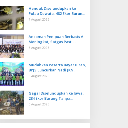
Hendak Diselundupkan ke
Pulau Dewata, 482 Ekor Burung
dari NTB Diamankan Karantina
7 August 2026
Bali
Ancaman Penipuan Berbasis AI
Meningkat, Satgas Pasti
Perkuat Penindakan dan
5 August 2026
Pengembangan Aplikasi Anti
Penipuan
Mudahkan Peserta Bayar Iuran,
BPJS Luncurkan Nadi JKN
dengan Mekanisme Menabung
5 August 2026
Gagal Diselundupkan ke Jawa,
284 Ekor Burung Tanpa
Dokumen Dilepasliarkan Cegah
5 August 2026
Ancaman Penyakit