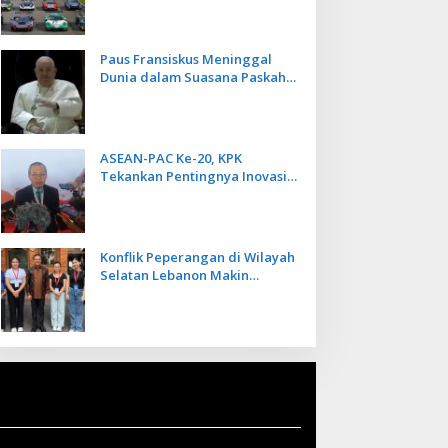
Kecepatan
Paus Fransiskus Meninggal
Dunia dalam Suasana Paskah
di Usia 88 Tahun
ASEAN-PAC Ke-20, KPK
Tekankan Pentingnya Inovasi
Teknologi dalam
Pemberantasan Korupsi
Konflik Peperangan di Wilayah
Selatan Lebanon Makin
Memanas, PMI Asal Bali
Dipulangkan ke Indonesia