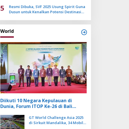
Mulai Pudar
5
Resmi Dibuka, SVF 2025 Usung Spirit Guna
Dusun untuk Kenalkan Potensi Destinasi
Wisata Sanur
World
Diikuti 10 Negara Kepulauan di
Dunia, Forum ITOP Ke-26 di Bali
Angkat Pariwisata Kebugaran
Berbasis Alam dan Budaya
GT World Challenge Asia 2025
di Sirkuit Mandalika, 34 Mobil
Balap Dunia Bakal Adu