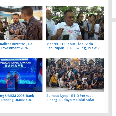
alitas Investasi, Bali
Menteri LH Sebut Tidak Ada
 Investment 2026
Penutupan TPA Suwung, Praktik
 22 Proyek Strategis
Open Dumping yang Disetop
 ke 35 Investor
ng UMKM 2026, Bank
Sambut Nyepi, BTID Perkuat
a Dorong UMKM Go
Sinergi Budaya Melalui Safati
Ogoh Ogoh di 6 Banjar Desa
Serangan