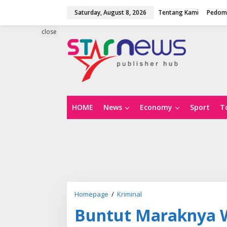
S
Saturday, August 8, 2026
Tentang Kami
Pedoma
k
i
p
close
t
o
c
o
n
t
e
n
HOME
News
Economy
Sport
T
t
Homepage
/
Kriminal
B
u
Buntut Maraknya 
n
t