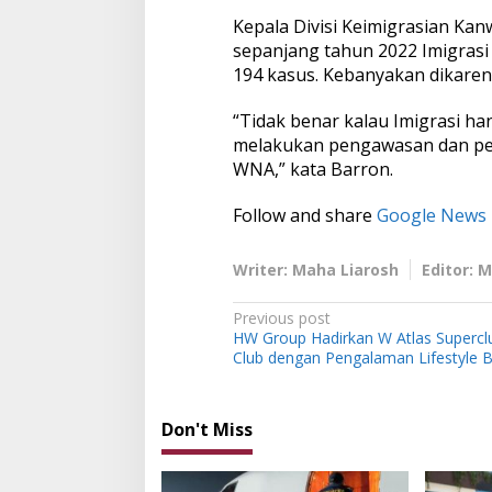
Kepala Divisi Keimigrasian K
sepanjang tahun 2022 Imigras
194 kasus. Kebanyakan dikaren
“Tidak benar kalau Imigrasi han
melakukan pengawasan dan pe
WNA,” kata Barron.
Follow and share
Google News
Writer: Maha Liarosh
Editor: 
P
Previous post
HW Group Hadirkan W Atlas Superclu
o
Club dengan Pengalaman Lifestyle Ba
s
t
Don't Miss
n
a