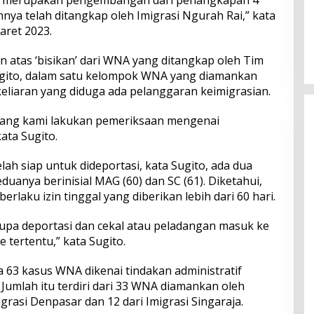
ya telah ditangkap oleh Imigrasi Ngurah Rai,” kata
Perkuat Ekosistem Pariwisata
aret 2023.
dan Serapan Investasi, Sira
Village Grand Outlet Bali Resmi
 atas ‘bisikan’ dari WNA yang ditangkap oleh Tim
Dibuka di KEK Kura Kura
gito, dalam satu kelompok WNA yang diamankan
keliaran yang diduga ada pelanggaran keimigrasian.
dang kami lakukan pemeriksaan mengenai
ata Sugito.
h siap untuk dideportasi, kata Sugito, ada dua
duanya berinisial MAG (60) dan SC (61). Diketahui,
erlaku izin tinggal yang diberikan lebih dari 60 hari.
rupa deportasi dan cekal atau peladangan masuk ke
 tertentu,” kata Sugito.
a 63 kasus WNA dikenai tindakan administratif
. Jumlah itu terdiri dari 33 WNA diamankan oleh
igrasi Denpasar dan 12 dari Imigrasi Singaraja.