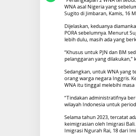
r
WNA asal Nigeria yang sebelumn
t
Sugito di Jimbaran, Kamis, 16 M
a
s
i
Dijelaskan, keduanya diamankan
6
PORA sebelumnya. Menurut Su
3
lebih dulu, masih ada yang ber
W
N
“Khusus untuk PJN dan BM se
A
pelanggaran yang dilakukan,” k
Sedangkan, untuk WNA yang tela
orang warga negara Inggris. Ke
WNA itu tinggal melebihi masa b
“Tindakan administratifnya be
wilayah Indonesia untuk periode
Selama tahun 2023, tercatat ad
keimigrasian oleh Imigrasi Bali
Imigrasi Ngurah Rai, 18 dari Im