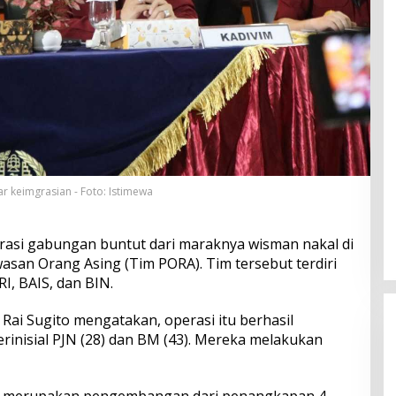
 keimgrasian - Foto: Istimewa
asi gabungan buntut dari maraknya wisman nakal di
asan Orang Asing (Tim PORA). Tim tersebut terdiri
I, BAIS, dan BIN.
Rai Sugito mengatakan, operasi itu berhasil
nisial PJN (28) dan BM (43). Mereka melakukan
t merupakan pengembangan dari penangkapan 4