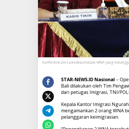
e
r
u
l
a
h
d
i
B
a
l
i
Konferensi pers pendeportasian WNA yang melanggar
,
I
m
STAR-NEWS.ID Nasional
– Oper
i
Bali dilakukan oleh Tim Pengaw
g
r
dari petugas Imigrasi, TNI/POLR
a
s
Kepala Kantor Imigrasi Ngurah 
i
mengamankan 2 orang WNA beri
D
pelanggaran keimigrasian.
e
p
o
“Penangkapan 2 WNA tersebu