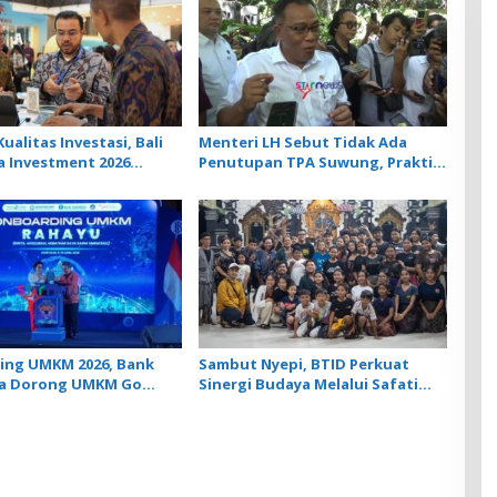
ualitas Investasi, Bali
Menteri LH Sebut Tidak Ada
a Investment 2026
Penutupan TPA Suwung, Praktik
 22 Proyek Strategis
Open Dumping yang Disetop
 ke 35 Investor
ing UMKM 2026, Bank
Sambut Nyepi, BTID Perkuat
ia Dorong UMKM Go
Sinergi Budaya Melalui Safati
Ogoh Ogoh di 6 Banjar Desa
Serangan