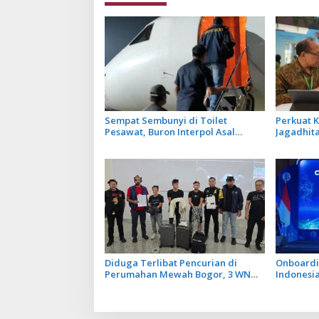
Sempat Sembunyi di Toilet
Perkuat Ku
Pesawat, Buron Interpol Asal
Jagadhita
Australia Gagal Kabur Pakai Jet
Tawarkan
Pribadi
Balinusra
Diduga Terlibat Pencurian di
Onboardi
Perumahan Mewah Bogor, 3 WN
Indonesi
Tiongkok Diamankan Imigrasi
Ekspor
Ngurah Rai