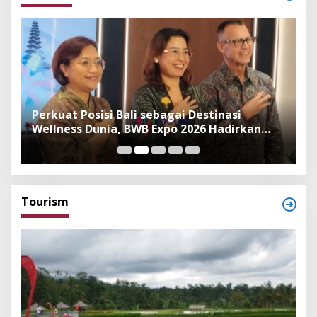
n
Perkuat Posisi Bali sebagai Destinasi
F
Wellness Dunia, BWB Expo 2026 Hadirkan
I
Exhibitor Nasional dan Global
K
Tourism