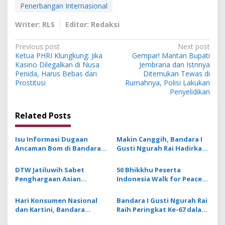
Penerbangan Internasional
Writer: RLS
Editor: Redaksi
P
Previous post
Next post
Ketua PHRI Klungkung: Jika
Gempar! Mantan Bupati
o
Kasino Dilegalkan di Nusa
Jembrana dan Istrinya
s
Penida, Harus Bebas dari
Ditemukan Tewas di
Prostitusi
Rumahnya, Polisi Lakukan
t
Penyelidikan
n
Related Posts
a
v
Isu Informasi Dugaan
Makin Canggih, Bandara I
i
Ancaman Bom di Bandara
Gusti Ngurah Rai Hadirkan
g
Ngurah Rai Bali Tidak
Website Baru dan Aplikasi
Benar, Operasional
ExperIA
DTW Jatiluwih Sabet
50 Bhikkhu Peserta
a
Penerbangan Lancar
Penghargaan Asian
Indonesia Walk for Peace
t
Tourism & Hospitality
2026 Tiba di Bali
Awards 2025–2026 dari TIN
i
Hari Konsumen Nasional
Bandara I Gusti Ngurah Rai
Media Malaysia
dan Kartini, Bandara
Raih Peringkat Ke-67 dalam
o
Ngurah Rai Hadirkan
Skytrax World Airport