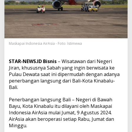
a
L
a
y
a
n
i
P
e
Maskapai Indonesia AirAsia - Foto: Istimewa
n
e
r
STAR-NEWS.ID Bisnis
– Wisatawan dari Negeri
b
Jiran, khususnya Sabah yang ingin berwisata ke
a
Pulau Dewata saat ini dipermudah dengan adanya
n
penerbangan langsung dari Bali-Kota Kinabalu-
g
a
Bali.
n
L
Penerbangan langsung Bali – Negeri di Bawah
a
Bayu, Kota Kinabalu itu dilayani oleh Maskapai
n
Indonesia AirAsia mulai Jumat, 9 Agustus 2024.
g
s
AirAsia akan beroperasi setiap Rabu, Jumat dan
u
Minggu.
n