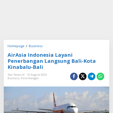
Homepage
/
Business
A
i
AirAsia Indonesia Layani
r
A
Penerbangan Langsung Bali-Kota
s
Kinabalu-Bali
i
a
Star-News.id
10 August 2024
I
Business
,
Penerbangan
n
d
o
n
e
s
i