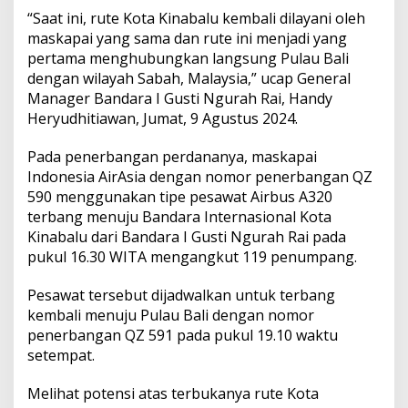
g
“Saat ini, rute Kota Kinabalu kembali dilayani oleh
B
maskapai yang sama dan rute ini menjadi yang
a
l
pertama menghubungkan langsung Pulau Bali
i
dengan wilayah Sabah, Malaysia,” ucap General
-
Manager Bandara I Gusti Ngurah Rai, Handy
K
Heryudhitiawan, Jumat, 9 Agustus 2024.
o
t
a
Pada penerbangan perdananya, maskapai
K
Indonesia AirAsia dengan nomor penerbangan QZ
i
590 menggunakan tipe pesawat Airbus A320
n
terbang menuju Bandara Internasional Kota
a
b
Kinabalu dari Bandara I Gusti Ngurah Rai pada
a
pukul 16.30 WITA mengangkut 119 penumpang.
l
u
Pesawat tersebut dijadwalkan untuk terbang
-
kembali menuju Pulau Bali dengan nomor
B
a
penerbangan QZ 591 pada pukul 19.10 waktu
l
setempat.
i
Melihat potensi atas terbukanya rute Kota