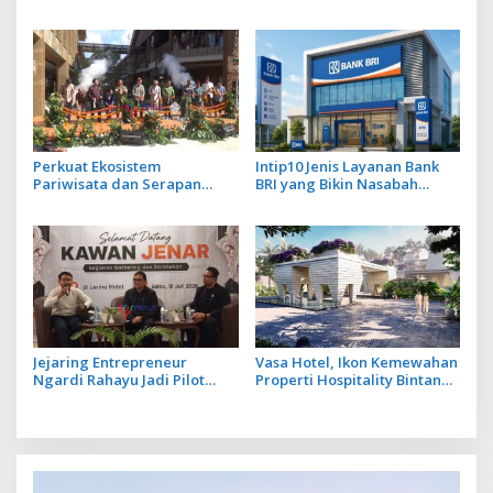
Ubah Botol Plastik Bekas Jadi
JKN dengan Mekanisme
Bahan Baku Baru
Menabung
Perkuat Ekosistem
Intip10 Jenis Layanan Bank
Pariwisata dan Serapan
BRI yang Bikin Nasabah
Investasi, Sira Village Grand
Tetap Setia
Outlet Bali Resmi Dibuka di
KEK Kura Kura
Jejaring Entrepreneur
Vasa Hotel, Ikon Kemewahan
Ngardi Rahayu Jadi Pilot
Properti Hospitality Bintang
Project Ekosistem UMKM
Lima Hadir di Ubud
Nusa Dua