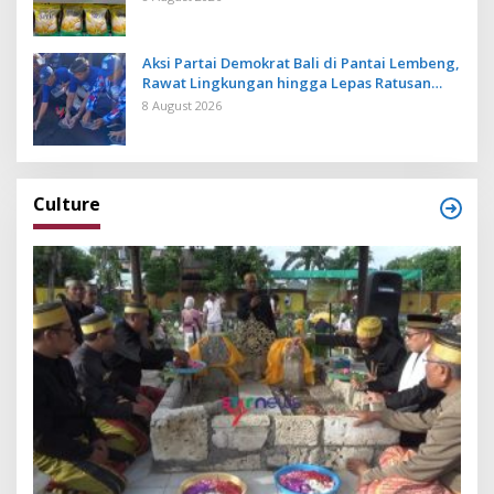
Aksi Partai Demokrat Bali di Pantai Lembeng,
Rawat Lingkungan hingga Lepas Ratusan
Tukik Bedawang Nala
8 August 2026
Culture