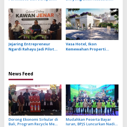
Investasi, Sira Village
Tetap Setia
Grand Outlet Bali Resmi
Dibuka di KEK Kura Kura
Jejaring Entrepreneur
Vasa Hotel, Ikon
Ngardi Rahayu Jadi Pilot
Kemewahan Properti
Project Ekosistem UMKM
Hospitality Bintang Lima
Nusa Dua
Hadir di Ubud
News Feed
Dorong Ekonomi Sirkular di
Mudahkan Peserta Bayar
Bali, Program Recycle Me
Iuran, BPJS Luncurkan Nadi