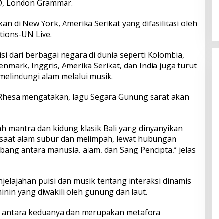
MØ, London Grammar.
dan Serapan Investasi, Sira
Village Grand Outlet Bali Resmi
n di New York, Amerika Serikat yang difasilitasi oleh
Dibuka di KEK Kura Kura
ions-UN Live.
si dari berbagai negara di dunia seperti Kolombia,
nmark, Inggris, Amerika Serikat, dan India juga turut
elindungi alam melalui musik.
 Rhesa mengatakan, lagu Segara Gunung sarat akan
uah mantra dan kidung klasik Bali yang dinyanyikan
saat alam subur dan melimpah, lewat hubungan
ang antara manusia, alam, dan Sang Pencipta,” jelas
lajahan puisi dan musik tentang interaksi dinamis
inin yang diwakili oleh gunung dan laut.
inta antara keduanya dan merupakan metafora