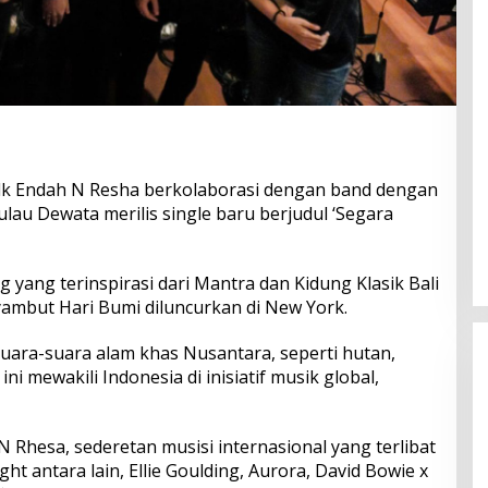
lk Endah N Resha berkolaborasi dengan band dengan
ulau Dewata merilis single baru berjudul ‘Segara
yang terinspirasi dari Mantra dan Kidung Klasik Bali
ambut Hari Bumi diluncurkan di New York.
ra-suara alam khas Nusantara, seperti hutan,
ni mewakili Indonesia di inisiatif musik global,
N Rhesa, sederetan musisi internasional yang terlibat
ht antara lain, Ellie Goulding, Aurora, David Bowie x
Perkuat Ekosistem Pariwisata