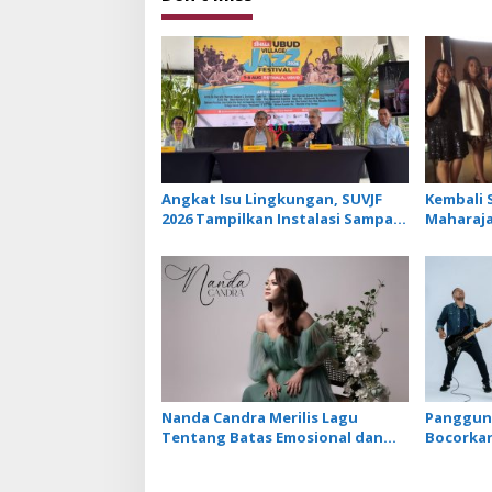
Angkat Isu Lingkungan, SUVJF
Kembali S
2026 Tampilkan Instalasi Sampah
Maharaja
dan Panggung Bertenaga Surya
Libatkan 
Lagu Te
Nanda Candra Merilis Lagu
Panggung
Tentang Batas Emosional dan
Bocorkan
Harga Diri dengan Single Setara
Keempat