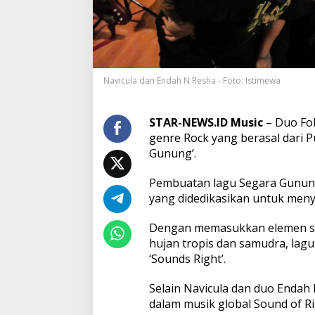
v
i
c
u
l
a
Navicula dan Endah N Resha - Foto: Istimewa
d
a
n
E
STAR-NEWS.ID Music
– Duo Fo
n
genre Rock yang berasal dari P
d
Gunung’.
a
h
Pembuatan lagu Segara Gunung 
N
R
yang didedikasikan untuk meny
e
s
Dengan memasukkan elemen sua
h
hujan tropis dan samudra, lagu i
a
‘Sounds Right’.
G
e
b
Selain Navicula dan duo Endah 
r
dalam musik global Sound of Rig
a