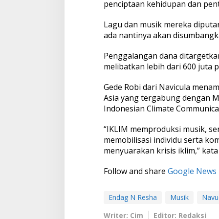
penciptaan kehidupan dan pen
Lagu dan musik mereka diputar d
ada nantinya akan disumbangk
Penggalangan dana ditargetka
melibatkan lebih dari 600 jut
Gede Robi dari Navicula mena
Asia yang tergabung dengan MD
Indonesian Climate Communicat
“IKLIM memproduksi musik, seni
memobilisasi individu serta k
menyuarakan krisis iklim,” kata
Follow and share
Google News
Endag N Resha
Musik
Navu
Writer: Cim
Editor: Redaksi