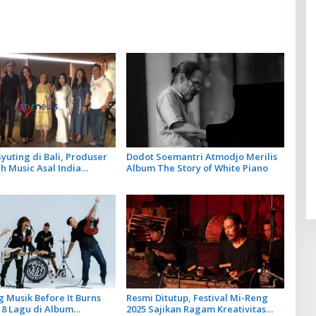
yuting di Bali, Produser
Dodot Soemantri Atmodjo Merilis
 Music Asal India
Album The Story of White Piano
Artis Lokal dalam 2 Lagu
ya
 Musik Before It Burns
Resmi Ditutup, Festival Mi-Reng
 8 Lagu di Album
2025 Sajikan Ragam Kreativitas