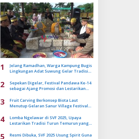
1
Jelang Ramadhan, Warga Kampung Bugis
Lingkungan Adat Suwung Gelar Tradisi
Ziarah Akbar
2
Sepekan Digelar, Festival Pandawa Ke-14
sebagai Ajang Promosi dan Lestarikan
Budaya Bali
3
Fruit Carving Berkonsep Biota Laut
Menutup Gelaran Sanur Village Festival
2025
4
Lomba Ngelawar di SVF 2025, Upaya
Lestarikan Tradisi Turun Temurun yang
Mulai Pudar
5
Resmi Dibuka, SVF 2025 Usung Spirit Guna