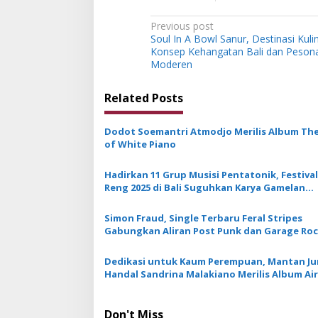
P
Previous post
Soul In A Bowl Sanur, Destinasi Kul
o
Konsep Kehangatan Bali dan Pesona
s
Moderen
t
Related Posts
n
a
Dodot Soemantri Atmodjo Merilis Album The
v
of White Piano
i
Hadirkan 11 Grup Musisi Pentatonik, Festival
g
Reng 2025 di Bali Suguhkan Karya Gamelan
Moderen
a
Simon Fraud, Single Terbaru Feral Stripes
t
Gabungkan Aliran Post Punk dan Garage Ro
i
Dedikasi untuk Kaum Perempuan, Mantan Jur
o
Handal Sandrina Malakiano Merilis Album Air
n
Don't Miss