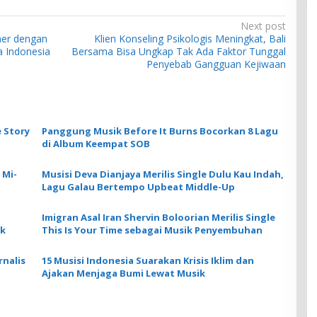
Next post
iner dengan
Klien Konseling Psikologis Meningkat, Bali
 Indonesia
Bersama Bisa Ungkap Tak Ada Faktor Tunggal
Penyebab Gangguan Kejiwaan
 Story
Panggung Musik Before It Burns Bocorkan 8 Lagu
di Album Keempat SOB
 Mi-
Musisi Deva Dianjaya Merilis Single Dulu Kau Indah,
Lagu Galau Bertempo Upbeat Middle-Up
Imigran Asal Iran Shervin Boloorian Merilis Single
ck
This Is Your Time sebagai Musik Penyembuhan
nalis
15 Musisi Indonesia Suarakan Krisis Iklim dan
Ajakan Menjaga Bumi Lewat Musik