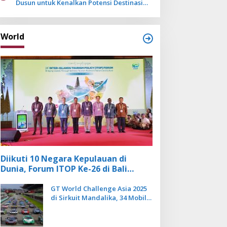
Dusun untuk Kenalkan Potensi Destinasi
Wisata Sanur
World
Diikuti 10 Negara Kepulauan di
Dunia, Forum ITOP Ke-26 di Bali
Angkat Pariwisata Kebugaran
Berbasis Alam dan Budaya
GT World Challenge Asia 2025
di Sirkuit Mandalika, 34 Mobil
Balap Dunia Bakal Adu
Kecepatan