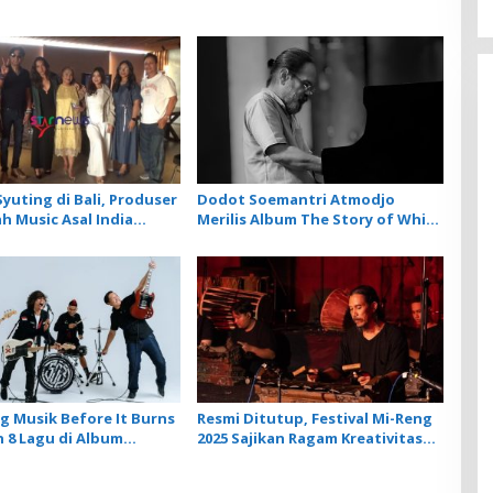
yuting di Bali, Produser
Dodot Soemantri Atmodjo
h Music Asal India
Merilis Album The Story of White
Artis Lokal dalam 2
Piano
rbarunya
 Musik Before It Burns
Resmi Ditutup, Festival Mi-Reng
 8 Lagu di Album
2025 Sajikan Ragam Kreativitas
 SOB
Komposer New Music For
Gamelan