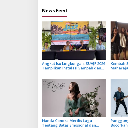
News Feed
Angkat Isu Lingkungan, SUVJF 2026
Kembali S
Tampilkan Instalasi Sampah dan
Maharajah
Panggung Bertenaga Surya
Libatkan 
Terbarun
Nanda Candra Merilis Lagu
Panggung
Tentang Batas Emosional dan
Bocorkan