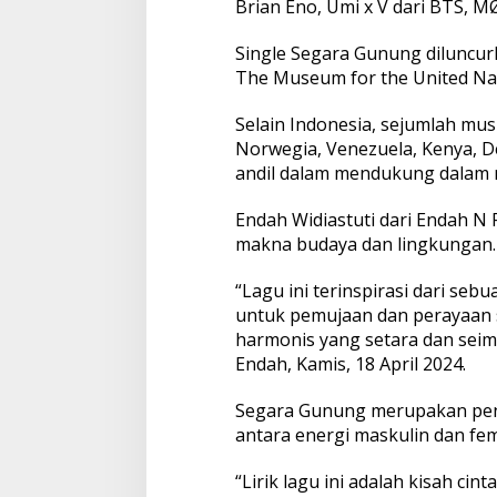
Brian Eno, Umi x V dari BTS, 
k
P
Single Segara Gunung diluncurka
e
n
The Museum for the United Nat
i
k
Selain Indonesia, sejumlah musi
m
Norwegia, Venezuela, Kenya, De
a
andil dalam mendukung dalam m
t
M
u
Endah Widiastuti dari Endah N
s
makna budaya dan lingkungan.
i
k
“Lagu ini terinspirasi dari seb
d
i
untuk pemujaan dan perayaan 
N
harmonis yang setara dan seimb
e
Endah, Kamis, 18 April 2024.
w
Y
Segara Gunung merupakan penje
o
r
antara energi maskulin dan fem
k
“Lirik lagu ini adalah kisah c