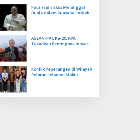
Paus Fransiskus Meninggal
Dunia dalam Suasana Paskah
di Usia 88 Tahun
ASEAN-PAC Ke-20, KPK
Tekankan Pentingnya Inovasi
Teknologi dalam
Pemberantasan Korupsi
Konflik Peperangan di Wilayah
Selatan Lebanon Makin
Memanas, PMI Asal Bali
Dipulangkan ke Indonesia