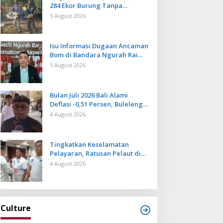
284 Ekor Burung Tanpa
Dokumen Dilepasliarkan Cegah
5 August 2026
Ancaman Penyakit
Isu Informasi Dugaan Ancaman
Bom di Bandara Ngurah Rai
Bali Tidak Benar, Operasional
5 August 2026
Penerbangan Lancar
Bulan Juli 2026 Bali Alami
Deflasi -0,51 Persen, Buleleng
Catat Penurunan Terendah
4 August 2026
Tingkatkan Keselamatan
Pelayaran, Ratusan Pelaut di
Bali Ikuti Pelatihan MPR dan
4 August 2026
JMPR
Culture