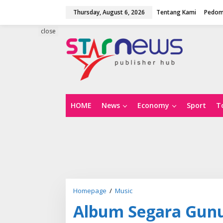
S
Thursday, August 6, 2026
Tentang Kami
Pedom
k
i
p
close
t
o
c
o
n
t
e
n
HOME
News
Economy
Sport
T
t
Homepage
/
Music
A
l
Album Segara Gunu
b
u