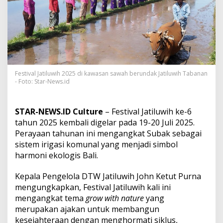
o
k
a
l
,
F
e
s
t
Festival Jatiluwih 2025 di kawasan sawah berundak Jatiluwih Tabanan
- Foto: Star-News.id
i
v
a
l
STAR-NEWS.ID Culture
– Festival Jatiluwih ke-6
J
tahun 2025 kembali digelar pada 19-20 Juli 2025.
a
Perayaan tahunan ini mengangkat Subak sebagai
t
sistem irigasi komunal yang menjadi simbol
i
l
harmoni ekologis Bali.
u
w
Kepala Pengelola DTW Jatiluwih John Ketut Purna
i
mengungkapkan, Festival Jatiluwih kali ini
h
mengangkat tema
grow with nature
yang
2
0
merupakan ajakan untuk membangun
2
kesejahteraan dengan menghormati siklus,