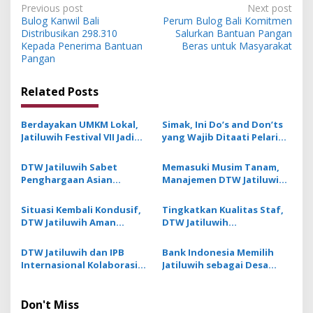
P
Previous post
Next post
Bulog Kanwil Bali
Perum Bulog Bali Komitmen
o
Distribusikan 298.310
Salurkan Bantuan Pangan
s
Kepada Penerima Bantuan
Beras untuk Masyarakat
Pangan
t
n
Related Posts
a
v
Berdayakan UMKM Lokal,
Simak, Ini Do’s and Don’ts
Jatiluwih Festival VII Jadi
yang Wajib Ditaati Pelari
i
Penggerak Ekonomi Desa
saat Ikuti Bali Tourism Run
g
di Jatiluwih
DTW Jatiluwih Sabet
Memasuki Musim Tanam,
Penghargaan Asian
Manajemen DTW Jatiluwih
a
Tourism & Hospitality
Salurkan 22,8 Ton Pupuk ke
t
Awards 2025–2026 dari TIN
7 Tempek Subak
Situasi Kembali Kondusif,
Tingkatkan Kualitas Staf,
Media Malaysia
i
DTW Jatiluwih Aman
DTW Jatiluwih
Dikunjungi oleh Wisatawan
Berkolaborasi dengan PIB
o
College Bali Gelar Pelatihan
DTW Jatiluwih dan IPB
Bank Indonesia Memilih
n
Inovasi AI
Internasional Kolaborasi
Jatiluwih sebagai Desa
Tingkatkan Kualitas
Wisata Berkelanjutan
Layanan dan Komunikasi
Berbasis Digital
Don't Miss