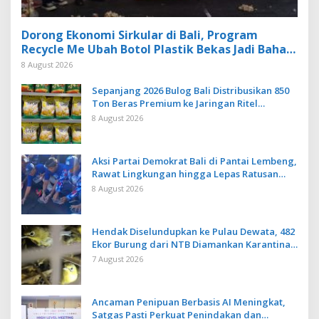
Dorong Ekonomi Sirkular di Bali, Program
Recycle Me Ubah Botol Plastik Bekas Jadi Bahan
Baku Baru
8 August 2026
Sepanjang 2026 Bulog Bali Distribusikan 850
Ton Beras Premium ke Jaringan Ritel
Moderen
8 August 2026
Aksi Partai Demokrat Bali di Pantai Lembeng,
Rawat Lingkungan hingga Lepas Ratusan
Tukik Bedawang Nala
8 August 2026
Hendak Diselundupkan ke Pulau Dewata, 482
Ekor Burung dari NTB Diamankan Karantina
Bali
7 August 2026
Ancaman Penipuan Berbasis AI Meningkat,
Satgas Pasti Perkuat Penindakan dan