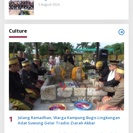
Pengembangan Aplikasi Anti Penipuan
5 August 2026
Culture
1
Jelang Ramadhan, Warga Kampung Bugis Lingkungan
Adat Suwung Gelar Tradisi Ziarah Akbar