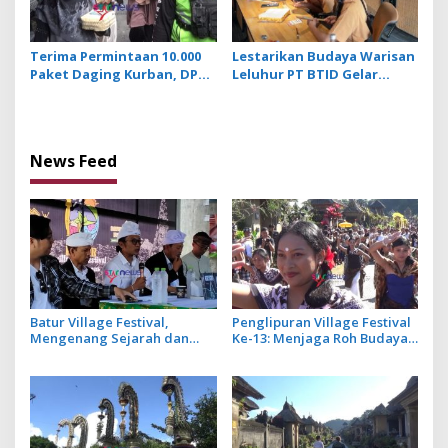
Terima Permintaan 10.000
Lestarikan Budaya Warisan
Paket Daging Kurban, DPW
Leluhur PT BTID Gelar
LDII Bali Lestarikan Budaya
Festival Lontar dan Aksara
Menyama Braya
Bali
News Feed
Batur Village Festival,
Penglipuran Village Festival
Mengenang Sejarah dan
Ke-13: Menjaga Roh Budaya
Jasa Leluhur Pasca Erupsi
untuk Pariwisata
Gunung Batur 1926
Berkelanjutan