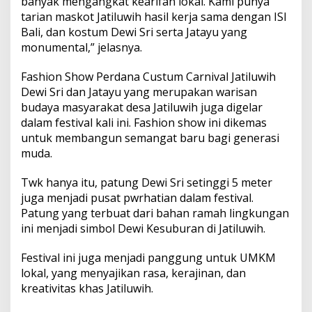
banyak mengangkat kearifan lokal. Kami punya
a
tarian maskot Jatiluwih hasil kerja sama dengan ISI
n
j
Bali, dan kostum Dewi Sri serta Jatayu yang
u
monumental,” jelasnya.
t
a
Fashion Show Perdana Custum Carnival Jatiluwih
n
Dewi Sri dan Jatayu yang merupakan warisan
budaya masyarakat desa Jatiluwih juga digelar
dalam festival kali ini. Fashion show ini dikemas
untuk membangun semangat baru bagi generasi
muda.
Twk hanya itu, patung Dewi Sri setinggi 5 meter
juga menjadi pusat pwrhatian dalam festival.
Patung yang terbuat dari bahan ramah lingkungan
ini menjadi simbol Dewi Kesuburan di Jatiluwih.
Festival ini juga menjadi panggung untuk UMKM
lokal, yang menyajikan rasa, kerajinan, dan
kreativitas khas Jatiluwih.