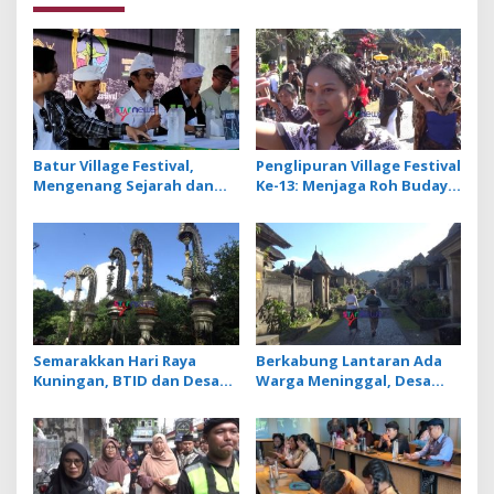
Batur Village Festival,
Penglipuran Village Festival
Mengenang Sejarah dan
Ke-13: Menjaga Roh Budaya
Jasa Leluhur Pasca Erupsi
untuk Pariwisata
Gunung Batur 1926
Berkelanjutan
Semarakkan Hari Raya
Berkabung Lantaran Ada
Kuningan, BTID dan Desa
Warga Meninggal, Desa
Adat Serangan Gelar
Penglipuran Tiadakan
Festival Penjor Raksasa
Penjor dan Prosesi Sakral
saat Galungan