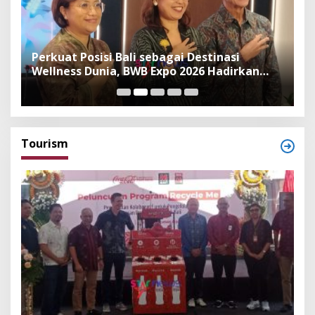
n
Perkuat Posisi Bali sebagai Destinasi
F
Wellness Dunia, BWB Expo 2026 Hadirkan
I
Exhibitor Nasional dan Global
K
Tourism