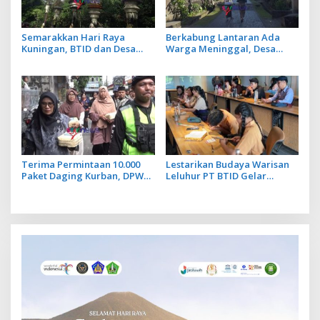
Semarakkan Hari Raya
Berkabung Lantaran Ada
Kuningan, BTID dan Desa
Warga Meninggal, Desa
Adat Serangan Gelar
Penglipuran Tiadakan
Festival Penjor Raksasa
Penjor dan Prosesi Sakral
saat Galungan
Terima Permintaan 10.000
Lestarikan Budaya Warisan
Paket Daging Kurban, DPW
Leluhur PT BTID Gelar
LDII Bali Lestarikan Budaya
Festival Lontar dan Aksara
Menyama Braya
Bali