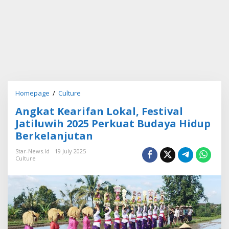
Homepage
/
Culture
A
n
Angkat Kearifan Lokal, Festival
g
k
Jatiluwih 2025 Perkuat Budaya Hidup
a
Berkelanjutan
t
K
Star-News.id
19 July 2025
e
Culture
a
r
i
f
a
n
L