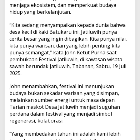
5
menjaga ekosistem, dan memperkuat budaya
P
hidup yang berkelanjutan.
e
r
k
“Kita sedang menyampaikan kepada dunia bahwa
u
desa kecil di kaki Batukaru ini, Jatiluwih punya
a
cerita besar yang ingin dibagikan. Kita punya nilai,
t
kita punya warisan, dan yang lebih penting kita
B
punya semangat,” kata John Ketut Purna saat
u
d
pembukaan Festival Jatiluwih, di kawasan wisata
a
sawah berundak Jatiluwih, Tabanan, Sabtu, 19 Juli
y
2025.
a
H
John menambahkan, festival ini menunjukan
i
d
budaya bukan sekadar warisan yang disimpan,
u
melainkan sumber energi untuk masa depan.
p
Tarian maskot Desa Jatiluwih menjadi suguhan
B
perdana dalam festival yang menjadi simbol
e
r
regenerasi, kolaborasi.
k
e
“Yang membedakan tahun ini adalah kami lebih
l