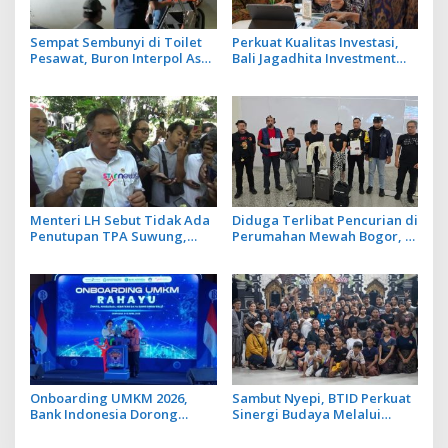
Sempat Sembunyi di Toilet
Perkuat Kualitas Investasi,
Pesawat, Buron Interpol Asal
Bali Jagadhita Investment
Australia Gagal Kabur Pakai
2026 Tawarkan 22 Proyek
Jet Pribadi
Strategis Balinusra ke 35
Investor
Menteri LH Sebut Tidak Ada
Diduga Terlibat Pencurian di
Penutupan TPA Suwung,
Perumahan Mewah Bogor, 3
Praktik Open Dumping yang
WN Tiongkok Diamankan
Disetop
Imigrasi Ngurah Rai
Onboarding UMKM 2026,
Sambut Nyepi, BTID Perkuat
Bank Indonesia Dorong
Sinergi Budaya Melalui
UMKM Go Ekspor
Safati Ogoh Ogoh di 6 Banjar
Desa Serangan