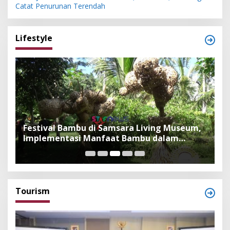
Catat Penurunan Terendah
Lifestyle
Festival Bambu di Samsara Living Museum,
P
Implementasi Manfaat Bambu dalam
B
Kepercayaan Adat dan Budaya Bali
F
Tourism