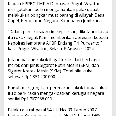
g
Kepala KPPBC TMP A Denpasar Puguh Wiyatno
R
mengatakan, polisi mengamankan pelaku saat
o
melakukan bongkar muat barang di wilayah Desa
k
o
Cupel, Kecamatan Negara, Kabupaten Jembrana.
k
I
“Dalam pemeriksaan tim kepolisian, diketahui kalau
l
itu rokok ilegal. Kami memberikan apresiasi kepada
e
Kapolres Jembrana AKBP Endang Tri Purwanto,”
g
a
kata Puguh Wiyatno, Selasa, 6 Agustus 2024.
l
d
Jutaan batang rokok ilegal terdiri dari berbagai
a
merek dari jenis Sigaret Putih Mesin (SPM) dan
n
Sigaret Kretek Mesin (SKM). Total nilai cukai
P
e
sebesar Rp1.331.200.000.
m
i
Puguh mengungkap, peredaran rokok tanpa cukai
l
itu diperkirakan mengakibatkan kerugian negara
i
senilai Rp1.707.968.000.
k
n
y
Pelaku dijerat pasal 54 UU No. 39 Tahun 2007
a
tentang Perubahan atas UU No. 11 Tahun 1995