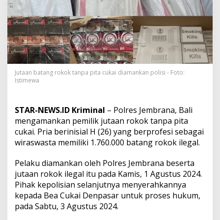
n
g
g
a
1
,
7
M
i
Jutaan batang rokok tanpa pita cukai diamankan polisi - Foto:
Istimewa
l
i
a
r
STAR-NEWS.ID Kriminal
– Polres Jembrana, Bali
,
mengamankan pemilik jutaan rokok tanpa pita
J
cukai. Pria berinisial H (26) yang berprofesi sebagai
u
wiraswasta memiliki 1.760.000 batang rokok ilegal.
t
a
a
Pelaku diamankan oleh Polres Jembrana beserta
n
jutaan rokok ilegal itu pada Kamis, 1 Agustus 2024.
B
Pihak kepolisian selanjutnya menyerahkannya
a
kepada Bea Cukai Denpasar untuk proses hukum,
t
a
pada Sabtu, 3 Agustus 2024.
n