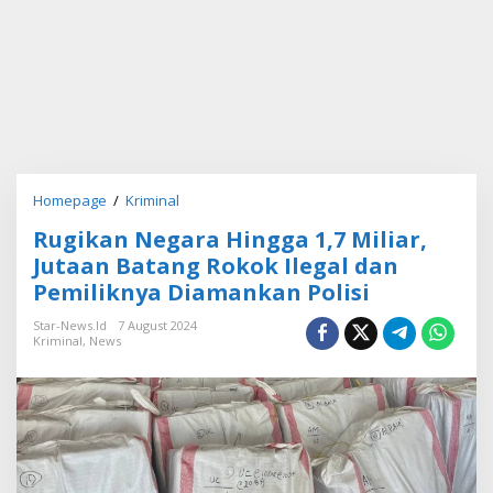
Homepage
/
Kriminal
R
u
Rugikan Negara Hingga 1,7 Miliar,
g
i
Jutaan Batang Rokok Ilegal dan
k
Pemiliknya Diamankan Polisi
a
n
Star-News.id
7 August 2024
N
Kriminal
,
News
e
g
a
r
a
H
i