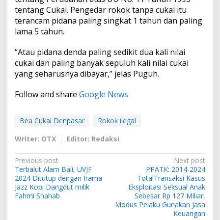
D
tentang Cukai. Pengedar rokok tanpa cukai itu
i
terancam pidana paling singkat 1 tahun dan paling
a
m
lama 5 tahun.
a
n
“Atau pidana denda paling sedikit dua kali nilai
k
cukai dan paling banyak sepuluh kali nilai cukai
a
yang seharusnya dibayar,” jelas Puguh.
n
P
o
Follow and share
Google News
l
i
s
Bea Cukai Denpasar
Rokok ilegal
i
Writer: OTX
Editor: Redaksi
P
Previous post
Next post
Terbalut Alam Bali, UVJF
PPATK: 2014-2024
o
2024 Ditutup dengan Irama
TotalTransaksi Kasus
s
Jazz Kopi Dangdut milik
Eksploitasi Seksual Anak
Fahmi Shahab
Sebesar Rp 127 Miliar,
t
Modus Pelaku Gunakan Jasa
Keuangan
n