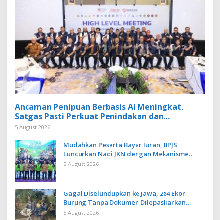
Ancaman Penipuan Berbasis AI Meningkat,
Satgas Pasti Perkuat Penindakan dan
Pengembangan Aplikasi Anti Penipuan
5 August 2026
Mudahkan Peserta Bayar Iuran, BPJS
Luncurkan Nadi JKN dengan Mekanisme
Menabung
5 August 2026
Gagal Diselundupkan ke Jawa, 284 Ekor
Burung Tanpa Dokumen Dilepasliarkan
Cegah Ancaman Penyakit
5 August 2026