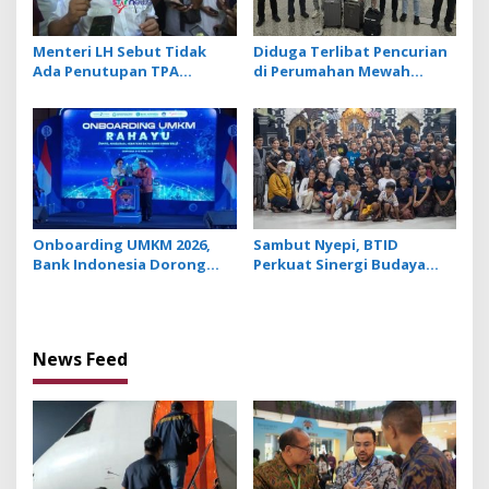
Menteri LH Sebut Tidak
Diduga Terlibat Pencurian
Ada Penutupan TPA
di Perumahan Mewah
Suwung, Praktik Open
Bogor, 3 WN Tiongkok
Dumping yang Disetop
Diamankan Imigrasi
Ngurah Rai
Onboarding UMKM 2026,
Sambut Nyepi, BTID
Bank Indonesia Dorong
Perkuat Sinergi Budaya
UMKM Go Ekspor
Melalui Safati Ogoh Ogoh
di 6 Banjar Desa Serangan
News Feed