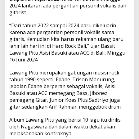
a
2024 lantaran ada pergantian personil vokalis dan
n
gitarist.
A
l
b
“Dari tahun 2022 sampai 2024 baru dikeluarin
u
karena ada pergantian personil vokalis sama
m
gitaris. Kemudian kita harus rekaman ulang baru
A
lahir lah hari ini di Hard Rock Bali,” ujar Bassit
n
u
Lawang Pitu Asisi Basuki atau ACC di Bali, Minggu,
g
16 Juni 2024.
e
r
Lawang Pitu merupakan gabungan musisi rock
a
tahun 1990 seperti, Edane. Trison Manurung,
h
H
jebolan Edane berperan sebagai vokalis, Asisi
a
Basuki atau ACC memegang Bass, Jibonez
r
pemegang Gitar, Junior Koes Plus Sadtriyo juga
m
gitar sedangkan Arif Rahman menggebuk drum.
o
n
i
Album Lawang Pitu yang berisi 10 lagu itu dirilis
d
oleh Nagaswara dan dalam waktu dekat akan
i
melaksanakan kontraknya.
H