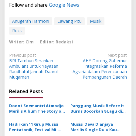
Follow and share
Google News
Anugerah Harmoni
Lawang Pitu
Musik
Rock
Writer: Cim
Editor: Redaksi
P
Previous post
Next post
BRI Tambun Serahkan
AHY Dorong Gubernur
o
Ambulans untuk Yayasan
Integrasikan Reforma
s
Raudhatul Jannah Daarul
Agraria dalam Perencanaan
Muqamah
Pembangunan Daerah
t
n
Related Posts
a
v
Dodot Soemantri Atmodjo
Panggung Musik Before It
Merilis Album The Story of
Burns Bocorkan 8 Lagu di
i
White Piano
Album Keempat SOB
g
Hadirkan 11 Grup Musisi
Musisi Deva Dianjaya
Pentatonik, Festival Mi-
Merilis Single Dulu Kau
a
Reng 2025 di Bali Suguhkan
Indah, Lagu Galau