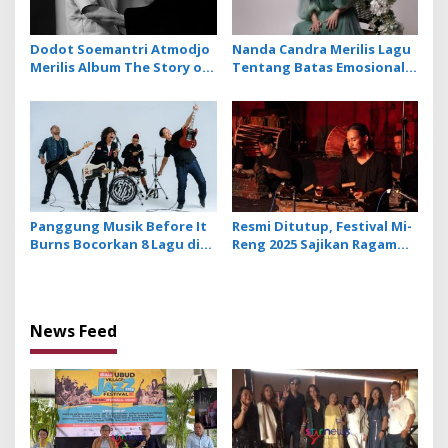
Dodot Soemantri Atmodjo
Nanda Candra Merilis Lagu
Merilis Album The Story of
Tentang Batas Emosional
White Piano
dan Harga Diri dengan
Single Setara
Panggung Musik Before It
Resmi Ditutup, Festival Mi-
Burns Bocorkan 8 Lagu di
Reng 2025 Sajikan Ragam
Album Keempat SOB
Kreativitas Komposer New
Music For Gamelan
News Feed