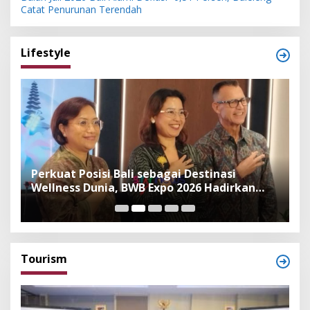
Catat Penurunan Terendah
Lifestyle
n
Perkuat Posisi Bali sebagai Destinasi
F
Wellness Dunia, BWB Expo 2026 Hadirkan
I
Exhibitor Nasional dan Global
K
Tourism