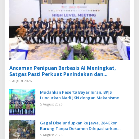
Ancaman Penipuan Berbasis AI Meningkat,
Satgas Pasti Perkuat Penindakan dan
Pengembangan Aplikasi Anti Penipuan
5 August 2026
Mudahkan Peserta Bayar Iuran, BPJS
Luncurkan Nadi JKN dengan Mekanisme
Menabung
5 August 2026
Gagal Diselundupkan ke Jawa, 284 Ekor
Burung Tanpa Dokumen Dilepasliarkan
Cegah Ancaman Penyakit
5 August 2026