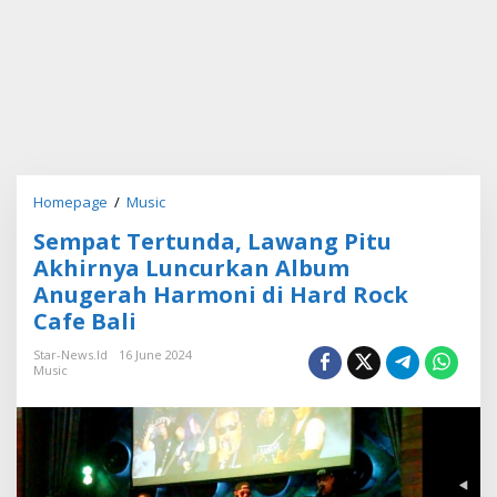
Homepage
/
Music
S
e
Sempat Tertunda, Lawang Pitu
m
p
Akhirnya Luncurkan Album
a
Anugerah Harmoni di Hard Rock
t
Cafe Bali
T
e
Star-News.id
16 June 2024
r
Music
t
u
n
d
a
,