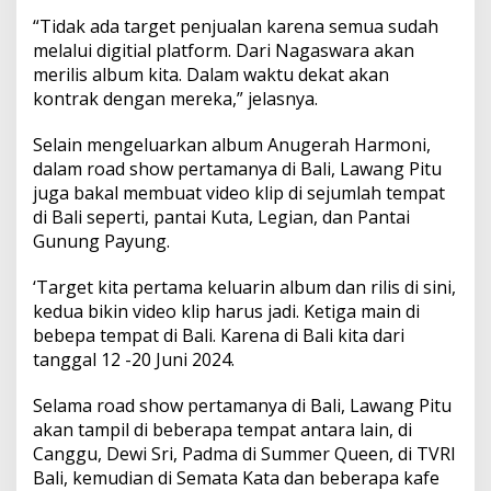
a
“Tidak ada target penjualan karena semua sudah
r
d
melalui digitial platform. Dari Nagaswara akan
R
merilis album kita. Dalam waktu dekat akan
o
kontrak dengan mereka,” jelasnya.
c
k
Selain mengeluarkan album Anugerah Harmoni,
C
a
dalam road show pertamanya di Bali, Lawang Pitu
f
juga bakal membuat video klip di sejumlah tempat
e
di Bali seperti, pantai Kuta, Legian, dan Pantai
B
Gunung Payung.
a
l
i
‘Target kita pertama keluarin album dan rilis di sini,
kedua bikin video klip harus jadi. Ketiga main di
bebepa tempat di Bali. Karena di Bali kita dari
tanggal 12 -20 Juni 2024.
Selama road show pertamanya di Bali, Lawang Pitu
akan tampil di beberapa tempat antara lain, di
Canggu, Dewi Sri, Padma di Summer Queen, di TVRI
Bali, kemudian di Semata Kata dan beberapa kafe