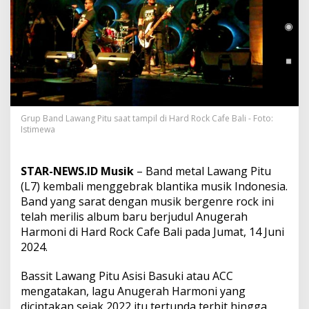
L
a
w
a
n
g
P
i
t
u
Grup Band Lawang Pitu saat tampil di Hard Rock Cafe Bali - Foto:
A
Istimewa
k
h
i
STAR-NEWS.ID Musik
– Band metal Lawang Pitu
r
(L7) kembali menggebrak blantika musik Indonesia.
n
Band yang sarat dengan musik bergenre rock ini
y
a
telah merilis album baru berjudul Anugerah
L
Harmoni di Hard Rock Cafe Bali pada Jumat, 14 Juni
u
2024.
n
c
Bassit Lawang Pitu Asisi Basuki atau ACC
u
r
mengatakan, lagu Anugerah Harmoni yang
k
diciptakan sejak 2022 itu tertunda terbit hingga