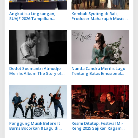
Angkat Isu Lingkungan,
Kembali Syuting di Bali,
SUVJF 2026 Tampilkan
Produser Maharajah Music
Instalasi Sampah dan
Asal India Libatkan Artis
Panggung Bertenaga Surya
Lokal dalam 2 Lagu
Terbarunya
Dodot Soemantri Atmodjo
Nanda Candra Merilis Lagu
Merilis Album The Story of
Tentang Batas Emosional
White Piano
dan Harga Diri dengan
Single Setara
Panggung Musik Before It
Resmi Ditutup, Festival Mi-
Burns Bocorkan 8 Lagu di
Reng 2025 Sajikan Ragam
Album Keempat SOB
Kreativitas Komposer New
Music For Gamelan