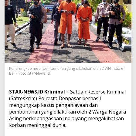
s
a
a
t
M
a
i
n
K
a
r
t
u
Polisi ungkap motif pembunuhan yang dilakukan oleh 2 WN India di
,
Bali - Foto: Star-News.id
W
N
I
STAR-NEWS.ID Kriminal
– Satuan Reserse Kriminal
n
(Satreskrim) Polresta Denpasar berhasil
d
mengungkap kasus penganiayaan dan
i
a
pembunuhan yang dilakukan oleh 2 Warga Negara
A
Asing berkebangasaan India yang mengakibatkan
n
korban meninggal dunia.
i
a