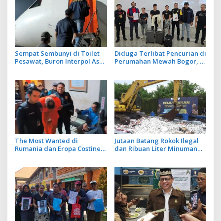
Sempat Sembunyi di Toilet
Diduga Terlibat Pencurian di
Pesawat, Buron Interpol Asal
Perumahan Mewah Bogor, 3
Australia Gagal Kabur Pakai
WN Tiongkok Diamankan
Jet Pribadi
Imigrasi Ngurah Rai
The Most Wanted di
Jutaan Batang Rokok Ilegal
Rumania dan Eropa Costinel-
dan Ribuan Liter Minuman
Cosmin Zuleam Dibekuk Polri
Beralkohol Dimusnakan
dan Dipulangkan ke
dengan Ekskavator
Negaranya