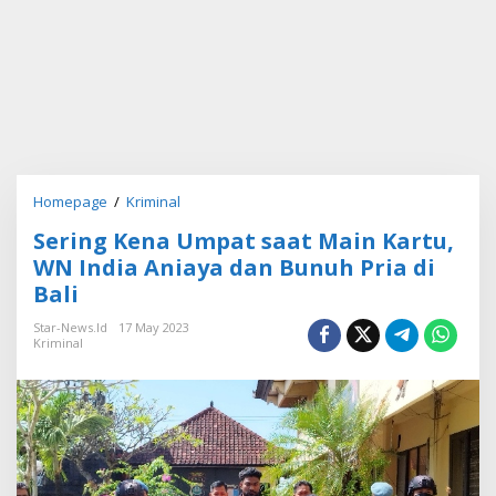
Homepage
/
Kriminal
S
e
Sering Kena Umpat saat Main Kartu,
r
i
WN India Aniaya dan Bunuh Pria di
n
Bali
g
K
Star-News.id
17 May 2023
e
Kriminal
n
a
U
m
p
a
t