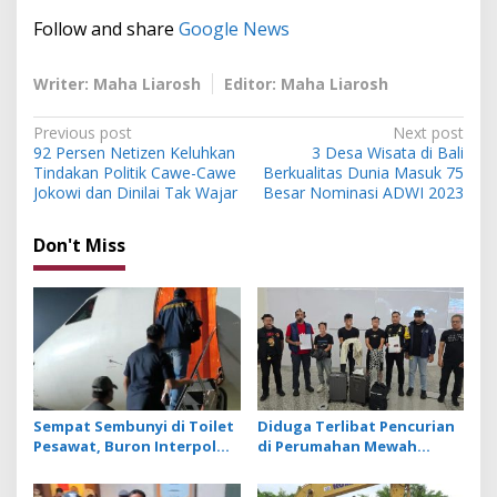
Follow and share
Google News
Writer: Maha Liarosh
Editor: Maha Liarosh
P
Previous post
Next post
92 Persen Netizen Keluhkan
3 Desa Wisata di Bali
o
Tindakan Politik Cawe-Cawe
Berkualitas Dunia Masuk 75
s
Jokowi dan Dinilai Tak Wajar
Besar Nominasi ADWI 2023
t
Don't Miss
n
a
v
i
g
a
Sempat Sembunyi di Toilet
Diduga Terlibat Pencurian
t
Pesawat, Buron Interpol
di Perumahan Mewah
Asal Australia Gagal Kabur
Bogor, 3 WN Tiongkok
i
Pakai Jet Pribadi
Diamankan Imigrasi