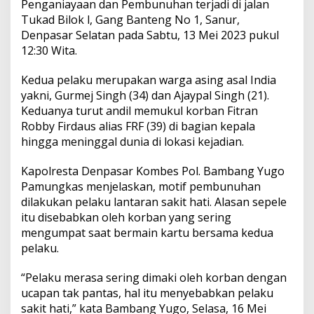
Penganiayaan dan Pembunuhan terjadi di jalan
y
a
Tukad Bilok l, Gang Banteng No 1, Sanur,
d
Denpasar Selatan pada Sabtu, 13 Mei 2023 pukul
a
12:30 Wita.
n
B
Kedua pelaku merupakan warga asing asal India
u
n
yakni, Gurmej Singh (34) dan Ajaypal Singh (21).
u
Keduanya turut andil memukul korban Fitran
h
Robby Firdaus alias FRF (39) di bagian kepala
P
hingga meninggal dunia di lokasi kejadian.
r
i
a
Kapolresta Denpasar Kombes Pol. Bambang Yugo
d
Pamungkas menjelaskan, motif pembunuhan
i
dilakukan pelaku lantaran sakit hati. Alasan sepele
B
itu disebabkan oleh korban yang sering
a
l
mengumpat saat bermain kartu bersama kedua
i
pelaku.
“Pelaku merasa sering dimaki oleh korban dengan
ucapan tak pantas, hal itu menyebabkan pelaku
sakit hati,” kata Bambang Yugo, Selasa, 16 Mei