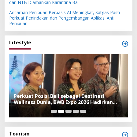
dari NTB Diamankan Karantina Bali
Ancaman Penipuan Berbasis AI Meningkat, Satgas Pasti
Perkuat Penindakan dan Pengembangan Aplikasi Anti
Penipuan
Lifestyle
n
Perkuat Posisi Bali sebagai Destinasi
F
Wellness Dunia, BWB Expo 2026 Hadirkan
I
Exhibitor Nasional dan Global
K
Tourism