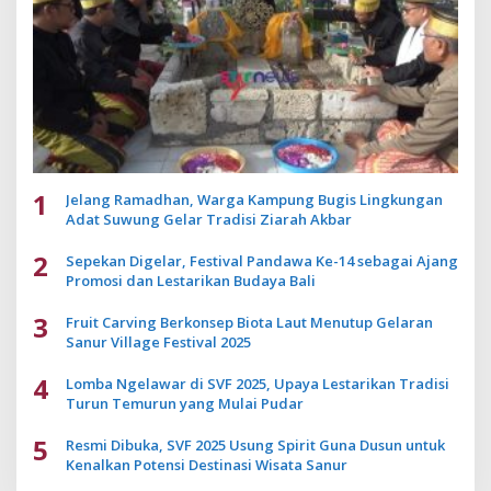
1
Jelang Ramadhan, Warga Kampung Bugis Lingkungan
Adat Suwung Gelar Tradisi Ziarah Akbar
2
Sepekan Digelar, Festival Pandawa Ke-14 sebagai Ajang
Promosi dan Lestarikan Budaya Bali
3
Fruit Carving Berkonsep Biota Laut Menutup Gelaran
Sanur Village Festival 2025
4
Lomba Ngelawar di SVF 2025, Upaya Lestarikan Tradisi
Turun Temurun yang Mulai Pudar
5
Resmi Dibuka, SVF 2025 Usung Spirit Guna Dusun untuk
Kenalkan Potensi Destinasi Wisata Sanur