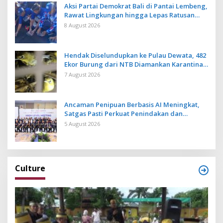
Aksi Partai Demokrat Bali di Pantai Lembeng,
Rawat Lingkungan hingga Lepas Ratusan
Tukik Bedawang Nala
8 August 2026
Hendak Diselundupkan ke Pulau Dewata, 482
Ekor Burung dari NTB Diamankan Karantina
Bali
7 August 2026
Ancaman Penipuan Berbasis AI Meningkat,
Satgas Pasti Perkuat Penindakan dan
Pengembangan Aplikasi Anti Penipuan
5 August 2026
Culture