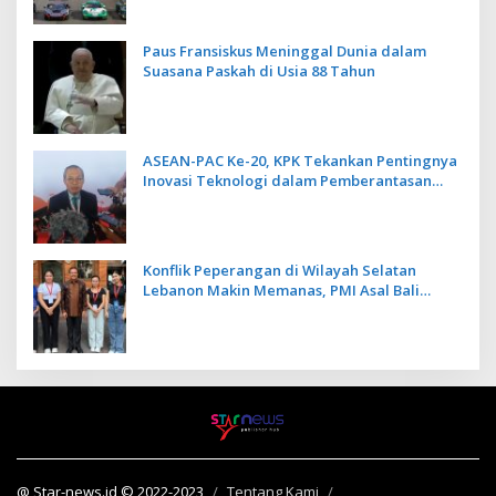
Paus Fransiskus Meninggal Dunia dalam
Suasana Paskah di Usia 88 Tahun
ASEAN-PAC Ke-20, KPK Tekankan Pentingnya
Inovasi Teknologi dalam Pemberantasan
Korupsi
Konflik Peperangan di Wilayah Selatan
Lebanon Makin Memanas, PMI Asal Bali
Dipulangkan ke Indonesia
@ Star-news.id © 2022-2023
Tentang Kami