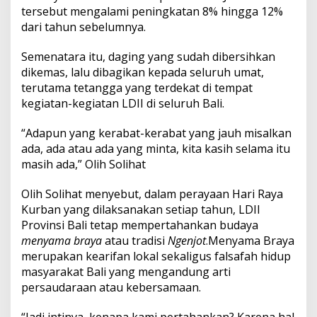
D
tersebut mengalami peningkatan 8% hingga 12%
P
dari tahun sebelumnya.
W
L
Semenatara itu, daging yang sudah dibersihkan
D
I
dikemas, lalu dibagikan kepada seluruh umat,
I
terutama tetangga yang terdekat di tempat
B
kegiatan-kegiatan LDII di seluruh Bali.
a
l
“Adapun yang kerabat-kerabat yang jauh misalkan
i
L
ada, ada atau ada yang minta, kita kasih selama itu
e
masih ada,” Olih Solihat
s
t
Olih Solihat menyebut, dalam perayaan Hari Raya
a
Kurban yang dilaksanakan setiap tahun, LDII
r
i
Provinsi Bali tetap mempertahankan budaya
k
menyama braya
atau tradisi
Ngenjot
.Menyama Braya
a
merupakan kearifan lokal sekaligus falsafah hidup
n
masyarakat Bali yang mengandung arti
B
u
persaudaraan atau kebersamaan.
d
a
“Jadi intinya, kenapa kami pertahankan? Karena hal