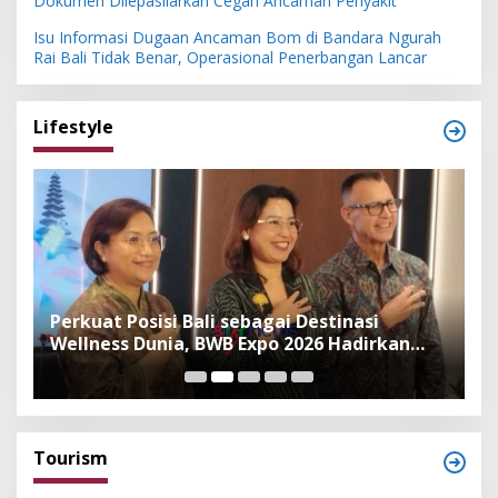
Dokumen Dilepasliarkan Cegah Ancaman Penyakit
Isu Informasi Dugaan Ancaman Bom di Bandara Ngurah
Rai Bali Tidak Benar, Operasional Penerbangan Lancar
Lifestyle
n
Perkuat Posisi Bali sebagai Destinasi
F
Wellness Dunia, BWB Expo 2026 Hadirkan
I
Exhibitor Nasional dan Global
K
Tourism