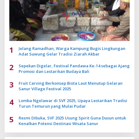
1
Jelang Ramadhan, Warga Kampung Bugis Lingkungan
Adat Suwung Gelar Tradisi Ziarah Akbar
2
Sepekan Digelar, Festival Pandawa Ke-14 sebagai Ajang
Promosi dan Lestarikan Budaya Bali
3
Fruit Carving Berkonsep Biota Laut Menutup Gelaran
Sanur Village Festival 2025
4
Lomba Ngelawar di SVF 2025, Upaya Lestarikan Tradisi
Turun Temurun yang Mulai Pudar
5
Resmi Dibuka, SVF 2025 Usung Spirit Guna Dusun untuk
Kenalkan Potensi Destinasi Wisata Sanur