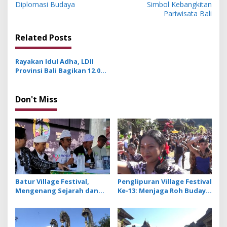
Diplomasi Budaya
Simbol Kebangkitan
t
Pariwisata Bali
n
Related Posts
a
v
Rayakan Idul Adha, LDII
i
Provinsi Bali Bagikan 12.000
g
Paket Daging dan
Laksanakan Tradisi Ngejot
a
Don't Miss
t
i
o
n
Batur Village Festival,
Penglipuran Village Festival
Mengenang Sejarah dan
Ke-13: Menjaga Roh Budaya
Jasa Leluhur Pasca Erupsi
untuk Pariwisata
Gunung Batur 1926
Berkelanjutan