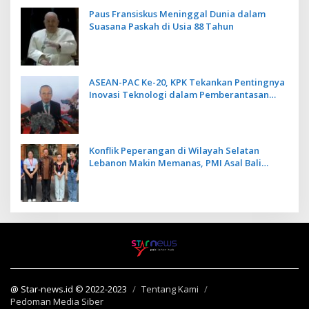
Paus Fransiskus Meninggal Dunia dalam
Suasana Paskah di Usia 88 Tahun
ASEAN-PAC Ke-20, KPK Tekankan Pentingnya
Inovasi Teknologi dalam Pemberantasan
Korupsi
Konflik Peperangan di Wilayah Selatan
Lebanon Makin Memanas, PMI Asal Bali
Dipulangkan ke Indonesia
@ Star-news.id © 2022-2023
Tentang Kami
Pedoman Media Siber