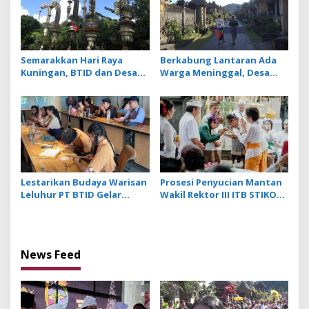
Semarakkan Hari Raya
Berkabung Lantaran Ada
Kuningan, BTID dan Desa
Warga Meninggal, Desa
Adat Serangan Gelar
Penglipuran Tiadakan
Festival Penjor Raksasa
Penjor dan Prosesi Sakral
saat Galungan
Lestarikan Budaya Warisan
Prosesi Penyucian Mantan
Leluhur PT BTID Gelar
Wakil Rektor III ITB STIKOM
Festival Lontar dan Aksara
Bali Menjadi Sulinggih
Bali
News Feed