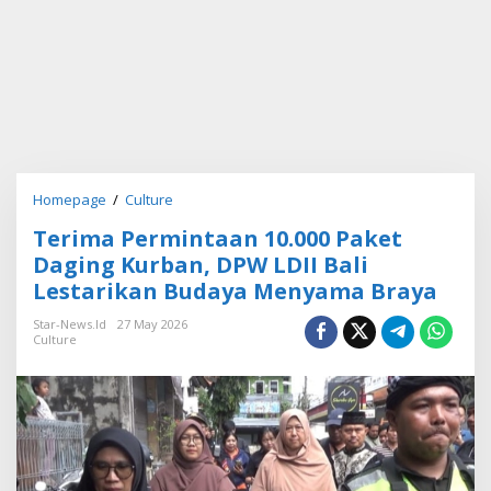
Homepage
/
Culture
T
e
Terima Permintaan 10.000 Paket
r
i
Daging Kurban, DPW LDII Bali
m
Lestarikan Budaya Menyama Braya
a
P
Star-News.id
27 May 2026
e
Culture
r
m
i
n
t
a
a