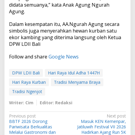
didata semuanya,” kata Anak Agung Ngurah
Agung.
Dalam kesempatan itu, AA.Ngurah Agung secara
simbolis juga menyerahkan hewan kurban satu
ekor kambing yang diterima langsung oleh Ketua
DPW LDII Bali
Follow and share
Google News
DPW LDII Bali
Hari Raya Idul Adha 1447H
Hari Raya Kurban
Tradisi Menyama Braya
Tradisi Ngenjot
Writer: Cim
Editor: Redaksi
P
Previous post
Next post
BBTF 2026 Dorong
Masuk KEN Kemenpar,
o
Pariwisata Berkualitas
Jatiluwih Festival VII 2026
s
Melalui Gastronomi dan
Hadirkan Ajang Run 5K