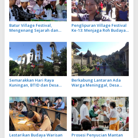
Batur Village Festival,
Penglipuran Village Festival
Mengenang Sejarah dan
Ke-13: Menjaga Roh Budaya
Jasa Leluhur Pasca Erupsi
untuk Pariwisata
Gunung Batur 1926
Berkelanjutan
Semarakkan Hari Raya
Berkabung Lantaran Ada
Kuningan, BTID dan Desa
Warga Meninggal, Desa
Adat Serangan Gelar
Penglipuran Tiadakan
Festival Penjor Raksasa
Penjor dan Prosesi Sakral
saat Galungan
Lestarikan Budaya Warisan
Prosesi Penyucian Mantan