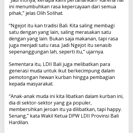
y
ini menumbuhkan rasa kepercayaan dari semua
a
pihak,” jelas Olih Solihat.
M
e
n
“Ngejot itu kan tradisi Bali. Kita saling membagi
y
satu dengan yang lain, saling merasakan satu
a
dengan yang lain. Bukan saja makanan, tapi rasa
m
juga menjadi satu rasa. Jadi Ngejot itu senasib
a
B
sepenanggungan lah, seperti itu,” ujarnya.
r
a
Sementara itu, LDII Bali juga melibatkan para
y
generasi muda untuk ikut berkecimpung dalam
a
pemotongan hewan kurban hingga pembagian
kepada masyarakat.
“Anak-anak muda ini kita libatkan dalam kurban ini,
dia di sektor-sektor yang ga populer,
membersihkan jeroan itu ya dilibatkan, tapi happy.
Senang,” kata Wakil Ketua DPW LDII Provinsi Bali
Hardilan.