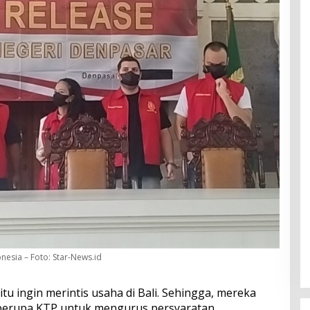
esia – Foto: Star-News.id
u ingin merintis usaha di Bali. Sehingga, mereka
berupa KTP untuk mengurus persyaratan