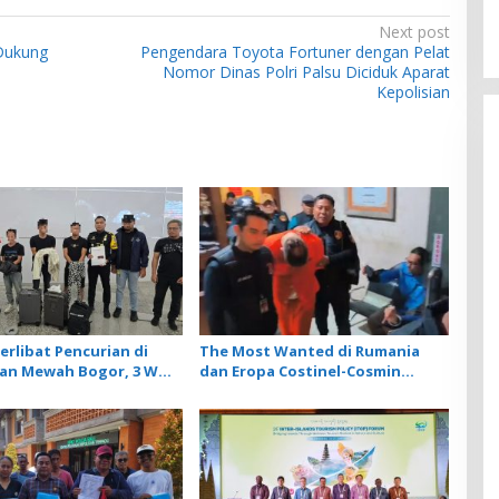
Next post
 Dukung
Pengendara Toyota Fortuner dengan Pelat
Nomor Dinas Polri Palsu Diciduk Aparat
Kepolisian
erlibat Pencurian di
The Most Wanted di Rumania
an Mewah Bogor, 3 WN
dan Eropa Costinel-Cosmin
 Diamankan Imigrasi
Zuleam Dibekuk Polri dan
ai
Dipulangkan ke Negaranya