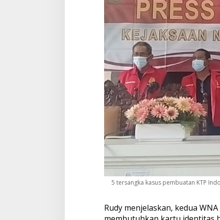
a
n
g
a
n
5 tersangka kasus pembuatan KTP Indon
Rudy menjelaskan, kedua WNA it
membutuhkan kartu identitas 