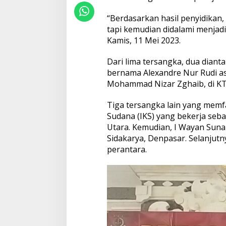
n
e
“Berdasarkan hasil penyidikan
s
tapi kemudian didalami menjadi
i
Kamis, 11 Mei 2023.
a
S
e
Dari lima tersangka, dua diant
g
bernama Alexandre Nur Rudi as
e
Mohammad Nizar Zghaib, di KT
r
a
Tiga tersangka lain yang memfa
D
i
Sudana (IKS) yang bekerja seb
b
Utara. Kemudian, I Wayan Sunar
a
Sidakarya, Denpasar. Selanjut
w
perantara.
a
k
e
P
e
r
s
i
d