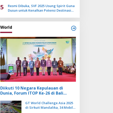
Mulai Pudar
5
Resmi Dibuka, SVF 2025 Usung Spirit Guna
Dusun untuk Kenalkan Potensi Destinasi
Wisata Sanur
World
Diikuti 10 Negara Kepulauan di
Dunia, Forum ITOP Ke-26 di Bali
Angkat Pariwisata Kebugaran
Berbasis Alam dan Budaya
GT World Challenge Asia 2025
di Sirkuit Mandalika, 34 Mobil
Balap Dunia Bakal Adu