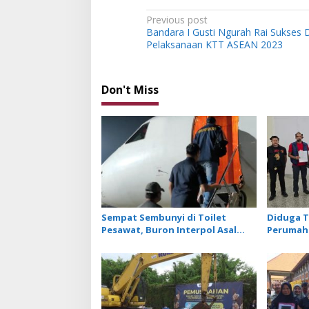
P
Previous post
Bandara I Gusti Ngurah Rai Sukses
o
Pelaksanaan KTT ASEAN 2023
s
t
Don't Miss
n
a
v
i
g
a
t
Sempat Sembunyi di Toilet
Diduga T
i
Pesawat, Buron Interpol Asal
Perumah
Australia Gagal Kabur Pakai Jet
Tiongkok
o
Pribadi
Ngurah R
n