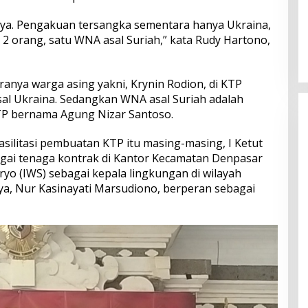
Perkuat Ekosistem Pariwisata
, ya. Pengakuan tersangka sementara hanya Ukraina,
dan Serapan Investasi, Sira
 2 orang, satu WNA asal Suriah,” kata Rudy Hartono,
Village Grand Outlet Bali Resmi
Dibuka di KEK Kura Kura
aranya warga asing yakni, Krynin Rodion, di KTP
al Ukraina. Sedangkan WNA asal Suriah adalah
P bernama Agung Nizar Santoso.
silitasi pembuatan KTP itu masing-masing, I Ketut
agai tenaga kontrak di Kantor Kecamatan Denpasar
yo (IWS) sebagai kepala lingkungan di wilayah
nya, Nur Kasinayati Marsudiono, berperan sebagai