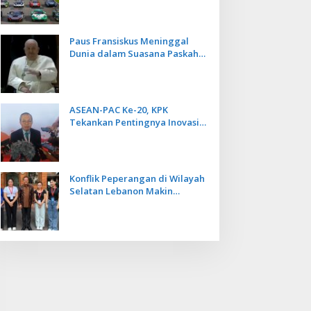
Kecepatan
Paus Fransiskus Meninggal
Dunia dalam Suasana Paskah
di Usia 88 Tahun
ASEAN-PAC Ke-20, KPK
Tekankan Pentingnya Inovasi
Teknologi dalam
Pemberantasan Korupsi
Konflik Peperangan di Wilayah
Selatan Lebanon Makin
Memanas, PMI Asal Bali
Dipulangkan ke Indonesia