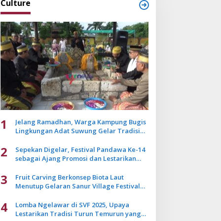
Culture
1
Jelang Ramadhan, Warga Kampung Bugis
Lingkungan Adat Suwung Gelar Tradisi
Ziarah Akbar
2
Sepekan Digelar, Festival Pandawa Ke-14
sebagai Ajang Promosi dan Lestarikan
Budaya Bali
3
Fruit Carving Berkonsep Biota Laut
Menutup Gelaran Sanur Village Festival
2025
4
Lomba Ngelawar di SVF 2025, Upaya
Lestarikan Tradisi Turun Temurun yang