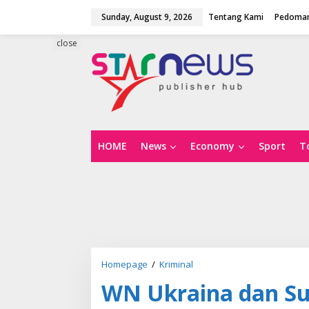
S
Sunday, August 9, 2026
Tentang Kami
Pedoman
k
i
p
close
t
o
c
o
n
t
e
n
HOME
News
Economy
Sport
T
t
Homepage
/
Kriminal
W
N
WN Ukraina dan Su
U
k