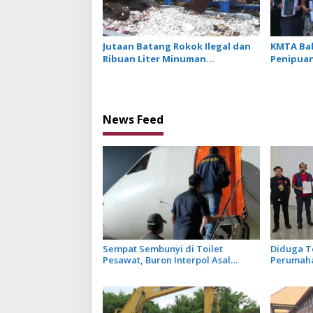
Jutaan Batang Rokok Ilegal dan
KMTA Bal
Ribuan Liter Minuman
Penipuan
Beralkohol Dimusnakan dengan
Manfaatk
Ekskavator
Hukum K
News Feed
Sempat Sembunyi di Toilet
Diduga Te
Pesawat, Buron Interpol Asal
Perumaha
Australia Gagal Kabur Pakai Jet
Tiongkok
Pribadi
Ngurah R