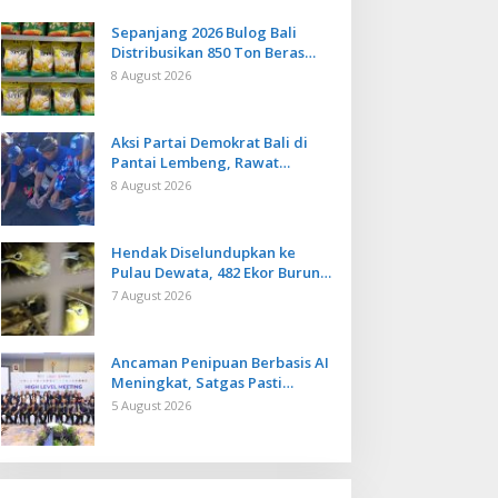
Sepanjang 2026 Bulog Bali
Distribusikan 850 Ton Beras
Premium ke Jaringan Ritel
8 August 2026
Moderen
Aksi Partai Demokrat Bali di
Pantai Lembeng, Rawat
Lingkungan hingga Lepas
8 August 2026
Ratusan Tukik Bedawang Nala
Hendak Diselundupkan ke
Pulau Dewata, 482 Ekor Burung
dari NTB Diamankan Karantina
7 August 2026
Bali
Ancaman Penipuan Berbasis AI
Meningkat, Satgas Pasti
Perkuat Penindakan dan
5 August 2026
Pengembangan Aplikasi Anti
Penipuan