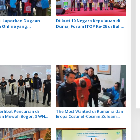
i Laporkan Dugaan
Diikuti 10 Negara Kepulauan di
 Online yang
Dunia, Forum ITOP Ke-26 di Bali
an Data Perkara
Angkat Pariwisata Kebugaran
orban
Berbasis Alam dan Budaya
rlibat Pencurian di
The Most Wanted di Rumania dan
n Mewah Bogor, 3 WN
Eropa Costinel-Cosmin Zuleam
 Diamankan Imigrasi
Dibekuk Polri dan Dipulangkan ke
ai
Negaranya