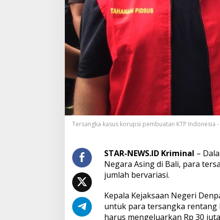
u
s
K
o
r
u
p
s
i
P
e
m
b
u
Tersangka kasus korupsi pembuatan KTP Indonesia - 
a
t
a
STAR-NEWS.ID Kriminal
– Dala
n
Negara Asing di Bali, para ter
K
T
jumlah bervariasi.
P
I
Kepala Kejaksaan Negeri Denp
n
untuk para tersangka rentang 
d
harus mengeluarkan Rp 30 jut
o