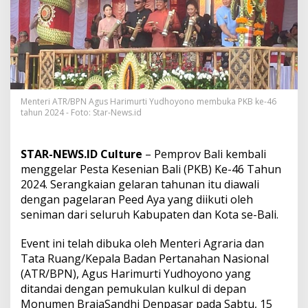
n
t
e
r
i
A
T
R
/
Menteri ATR/BPN Agus Harimurti Yudhoyono membuka PKB ke-46
tahun 2024 - Foto: Star-News.id
B
P
N
:
STAR-NEWS.ID Culture
– Pemprov Bali kembali
B
menggelar Pesta Kesenian Bali (PKB) Ke-46 Tahun
u
2024. Serangkaian gelaran tahunan itu diawali
d
dengan pagelaran Peed Aya yang diikuti oleh
a
y
seniman dari seluruh Kabupaten dan Kota se-Bali.
a
B
Event ini telah dibuka oleh Menteri Agraria dan
a
Tata Ruang/Kepala Badan Pertanahan Nasional
l
(ATR/BPN), Agus Harimurti Yudhoyono yang
i
M
ditandai dengan pemukulan kulkul di depan
e
Monumen BrajaSandhi Denpasar pada Sabtu, 15