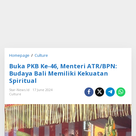
Homepage
/
Culture
B
u
Buka PKB Ke-46, Menteri ATR/BPN:
k
a
Budaya Bali Memiliki Kekuatan
P
Spiritual
K
B
Star-News.id
17 June 2024
K
Culture
e
-
4
6
,
M
e