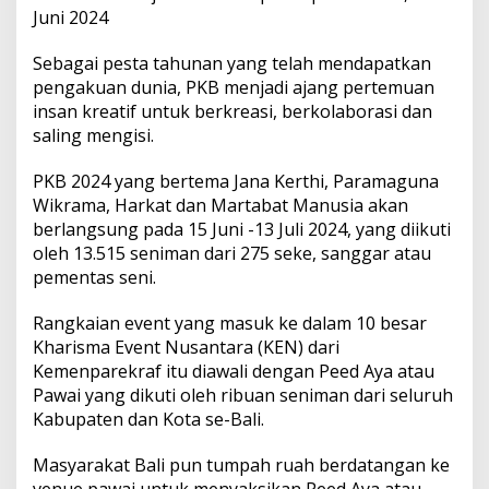
m
Juni 2024
i
l
Sebagai pesta tahunan yang telah mendapatkan
i
k
pengakuan dunia, PKB menjadi ajang pertemuan
i
insan kreatif untuk berkreasi, berkolaborasi dan
K
saling mengisi.
e
k
PKB 2024 yang bertema Jana Kerthi, Paramaguna
u
a
Wikrama, Harkat dan Martabat Manusia akan
t
berlangsung pada 15 Juni -13 Juli 2024, yang diikuti
a
oleh 13.515 seniman dari 275 seke, sanggar atau
n
pementas seni.
S
p
i
Rangkaian event yang masuk ke dalam 10 besar
r
Kharisma Event Nusantara (KEN) dari
i
Kemenparekraf itu diawali dengan Peed Aya atau
t
Pawai yang dikuti oleh ribuan seniman dari seluruh
u
Kabupaten dan Kota se-Bali.
a
l
Masyarakat Bali pun tumpah ruah berdatangan ke
venue pawai untuk menyaksikan Peed Aya atau