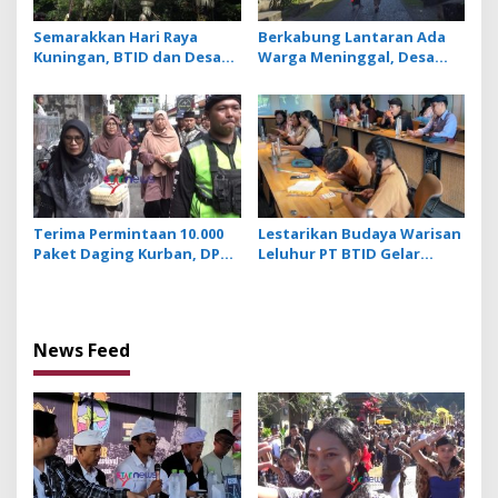
Semarakkan Hari Raya
Berkabung Lantaran Ada
Kuningan, BTID dan Desa
Warga Meninggal, Desa
Adat Serangan Gelar
Penglipuran Tiadakan
Festival Penjor Raksasa
Penjor dan Prosesi Sakral
saat Galungan
Terima Permintaan 10.000
Lestarikan Budaya Warisan
Paket Daging Kurban, DPW
Leluhur PT BTID Gelar
LDII Bali Lestarikan Budaya
Festival Lontar dan Aksara
Menyama Braya
Bali
News Feed