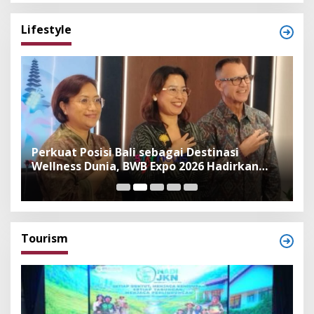
Lifestyle
n
Perkuat Posisi Bali sebagai Destinasi
F
Wellness Dunia, BWB Expo 2026 Hadirkan
I
Exhibitor Nasional dan Global
K
Tourism