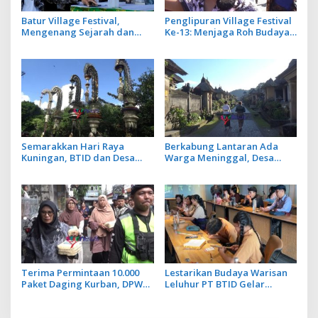
Batur Village Festival,
Penglipuran Village Festival
Mengenang Sejarah dan
Ke-13: Menjaga Roh Budaya
Jasa Leluhur Pasca Erupsi
untuk Pariwisata
Gunung Batur 1926
Berkelanjutan
Semarakkan Hari Raya
Berkabung Lantaran Ada
Kuningan, BTID dan Desa
Warga Meninggal, Desa
Adat Serangan Gelar
Penglipuran Tiadakan
Festival Penjor Raksasa
Penjor dan Prosesi Sakral
saat Galungan
Terima Permintaan 10.000
Lestarikan Budaya Warisan
Paket Daging Kurban, DPW
Leluhur PT BTID Gelar
LDII Bali Lestarikan Budaya
Festival Lontar dan Aksara
Menyama Braya
Bali