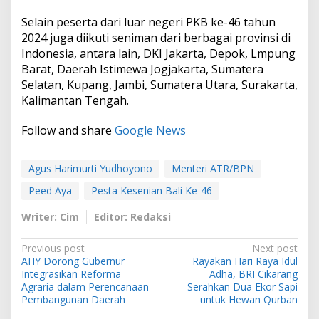
Selain peserta dari luar negeri PKB ke-46 tahun
2024 juga diikuti seniman dari berbagai provinsi di
Indonesia, antara lain, DKI Jakarta, Depok, Lmpung
Barat, Daerah Istimewa Jogjakarta, Sumatera
Selatan, Kupang, Jambi, Sumatera Utara, Surakarta,
Kalimantan Tengah.
Follow and share
Google News
Agus Harimurti Yudhoyono
Menteri ATR/BPN
Peed Aya
Pesta Kesenian Bali Ke-46
Writer: Cim
Editor: Redaksi
P
Previous post
Next post
AHY Dorong Gubernur
Rayakan Hari Raya Idul
o
Integrasikan Reforma
Adha, BRI Cikarang
s
Agraria dalam Perencanaan
Serahkan Dua Ekor Sapi
Pembangunan Daerah
untuk Hewan Qurban
t