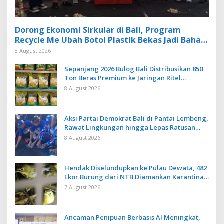
Dorong Ekonomi Sirkular di Bali, Program
Recycle Me Ubah Botol Plastik Bekas Jadi Bahan
Baku Baru
8 August 2026
Sepanjang 2026 Bulog Bali Distribusikan 850
Ton Beras Premium ke Jaringan Ritel
Moderen
8 August 2026
Aksi Partai Demokrat Bali di Pantai Lembeng,
Rawat Lingkungan hingga Lepas Ratusan
Tukik Bedawang Nala
8 August 2026
Hendak Diselundupkan ke Pulau Dewata, 482
Ekor Burung dari NTB Diamankan Karantina
Bali
7 August 2026
Ancaman Penipuan Berbasis AI Meningkat,