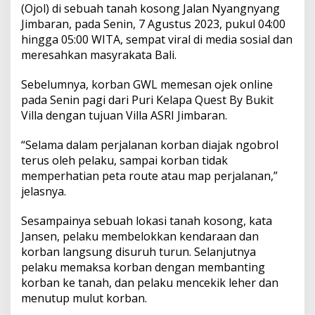
u
(Ojol) di sebuah tanah kosong Jalan Nyangnyang
r
Jimbaran, pada Senin, 7 Agustus 2023, pukul 04:00
u
hingga 05:00 WITA, sempat viral di media sosial dan
a
meresahkan masyrakata Bali.
n
Sebelumnya, korban GWL memesan ojek online
pada Senin pagi dari Puri Kelapa Quest By Bukit
Villa dengan tujuan Villa ASRI Jimbaran.
“Selama dalam perjalanan korban diajak ngobrol
terus oleh pelaku, sampai korban tidak
memperhatian peta route atau map perjalanan,”
jelasnya.
Sesampainya sebuah lokasi tanah kosong, kata
Jansen, pelaku membelokkan kendaraan dan
korban langsung disuruh turun. Selanjutnya
pelaku memaksa korban dengan membanting
korban ke tanah, dan pelaku mencekik leher dan
menutup mulut korban.