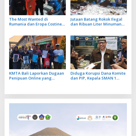
The Most Wanted di
Jutaan Batang Rokok Ilegal
Rumania dan Eropa Costinel-
dan Ribuan Liter Minuman
Cosmin Zuleam Dibekuk Polri
Beralkohol Dimusnakan
dan Dipulangkan ke
dengan Ekskavator
Negaranya
KMTA Bali Laporkan Dugaan
Diduga Korupsi Dana Komite
Penipuan Online yang
dan PIP, Kepala SMAN 1
Manfaatkan Data Perkara
Klungkung Ditetapkan Jadi
Hukum Korban
Tersangka