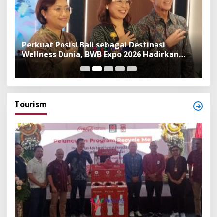
n
Perkuat Posisi Bali sebagai Destinasi
F
Wellness Dunia, BWB Expo 2026 Hadirkan
I
Exhibitor Nasional dan Global
K
Tourism