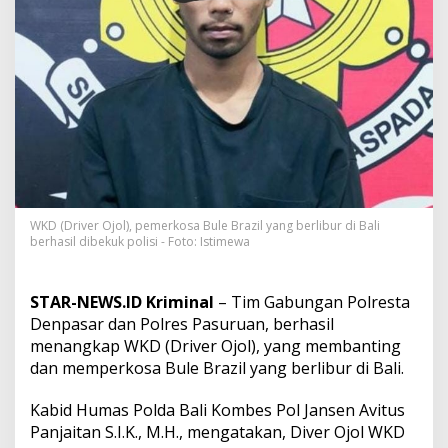
k
o
s
a
B
u
l
e
B
r
a
z
i
WKD (Driver Ojol), pemerkosa Bule Brazil yang berlibur di Bali
l
berhasil dibekuk polisi - Foto: Istimewa
y
a
n
STAR-NEWS.ID Kriminal
– Tim Gabungan Polresta
g
Denpasar dan Polres Pasuruan, berhasil
B
menangkap WKD (Driver Ojol), yang membanting
e
r
dan memperkosa Bule Brazil yang berlibur di Bali.
l
i
Kabid Humas Polda Bali Kombes Pol Jansen Avitus
b
Panjaitan S.I.K., M.H., mengatakan, Diver Ojol WKD
u