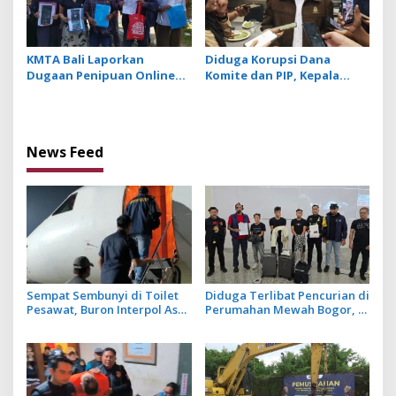
KMTA Bali Laporkan
Diduga Korupsi Dana
Dugaan Penipuan Online
Komite dan PIP, Kepala
yang Manfaatkan Data
SMAN 1 Klungkung
Perkara Hukum Korban
Ditetapkan Jadi Tersangka
News Feed
Sempat Sembunyi di Toilet
Diduga Terlibat Pencurian di
Pesawat, Buron Interpol Asal
Perumahan Mewah Bogor, 3
Australia Gagal Kabur Pakai
WN Tiongkok Diamankan
Jet Pribadi
Imigrasi Ngurah Rai