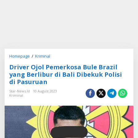
Homepage
/
Kriminal
D
r
Driver Ojol Pemerkosa Bule Brazil
i
v
yang Berlibur di Bali Dibekuk Polisi
e
di Pasuruan
r
O
Star-News.id
10 August 2023
j
Kriminal
o
l
P
e
m
e
r