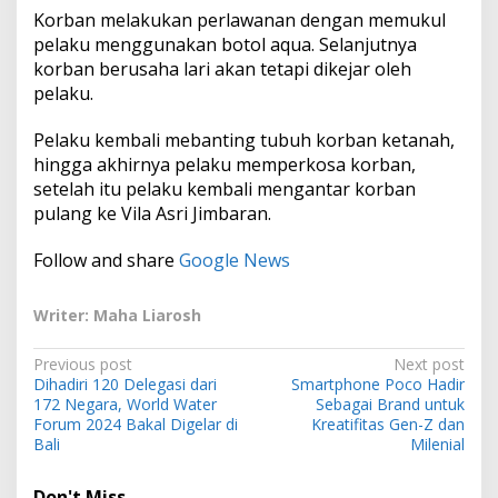
Korban melakukan perlawanan dengan memukul
pelaku menggunakan botol aqua. Selanjutnya
korban berusaha lari akan tetapi dikejar oleh
pelaku.
Pelaku kembali mebanting tubuh korban ketanah,
hingga akhirnya pelaku memperkosa korban,
setelah itu pelaku kembali mengantar korban
pulang ke Vila Asri Jimbaran.
Follow and share
Google News
Writer: Maha Liarosh
P
Previous post
Next post
Dihadiri 120 Delegasi dari
Smartphone Poco Hadir
o
172 Negara, World Water
Sebagai Brand untuk
s
Forum 2024 Bakal Digelar di
Kreatifitas Gen-Z dan
Bali
Milenial
t
n
Don't Miss