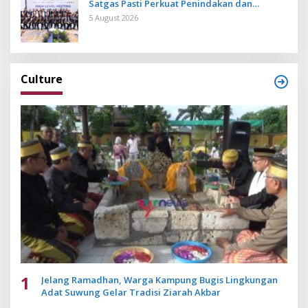
Satgas Pasti Perkuat Penindakan dan
Pengembangan Aplikasi Anti Penipuan
5 August 2026
Culture
1
Jelang Ramadhan, Warga Kampung Bugis Lingkungan
Adat Suwung Gelar Tradisi Ziarah Akbar