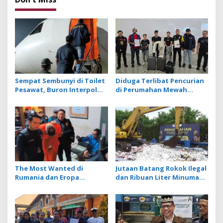
a
v
i
g
a
t
Sempat Sembunyi di Toilet
Diduga Terlibat Pencurian
Pesawat, Buron Interpol
di Perumahan Mewah
i
Asal Australia Gagal Kabur
Bogor, 3 WN Tiongkok
o
Pakai Jet Pribadi
Diamankan Imigrasi
Ngurah Rai
n
The Most Wanted di
Jutaan Batang Rokok Ilegal
Rumania dan Eropa
dan Ribuan Liter Minuman
Costinel-Cosmin Zuleam
Beralkohol Dimusnakan
Dibekuk Polri dan
dengan Ekskavator
Dipulangkan ke Negaranya