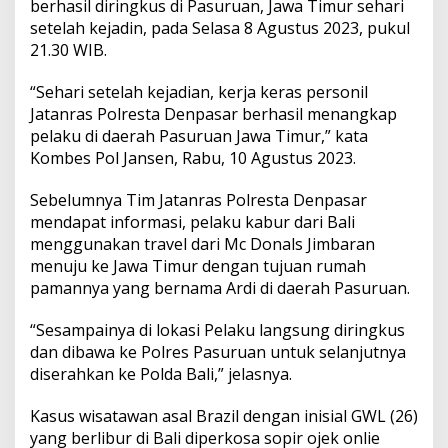
berhasil diringkus di Pasuruan, Jawa Timur sehari
r
d
setelah kejadin, pada Selasa 8 Agustus 2023, pukul
i
21.30 WIB.
B
a
“Sehari setelah kejadian, kerja keras personil
l
Jatanras Polresta Denpasar berhasil menangkap
i
D
pelaku di daerah Pasuruan Jawa Timur,” kata
i
Kombes Pol Jansen, Rabu, 10 Agustus 2023.
b
e
Sebelumnya Tim Jatanras Polresta Denpasar
k
mendapat informasi, pelaku kabur dari Bali
u
k
menggunakan travel dari Mc Donals Jimbaran
P
menuju ke Jawa Timur dengan tujuan rumah
o
pamannya yang bernama Ardi di daerah Pasuruan.
l
i
“Sesampainya di lokasi Pelaku langsung diringkus
s
i
dan dibawa ke Polres Pasuruan untuk selanjutnya
d
diserahkan ke Polda Bali,” jelasnya.
i
P
Kasus wisatawan asal Brazil dengan inisial GWL (26)
a
yang berlibur di Bali diperkosa sopir ojek onlie
s