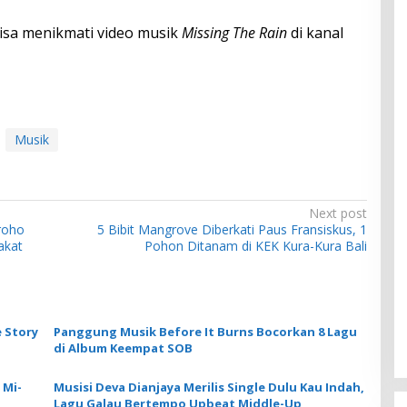
isa menikmati video musik
Missing The Rain
di kanal
Musik
Next post
groho
5 Bibit Mangrove Diberkati Paus Fransiskus, 1
akat
Pohon Ditanam di KEK Kura-Kura Bali
 Story
Panggung Musik Before It Burns Bocorkan 8 Lagu
di Album Keempat SOB
 Mi-
Musisi Deva Dianjaya Merilis Single Dulu Kau Indah,
Lagu Galau Bertempo Upbeat Middle-Up