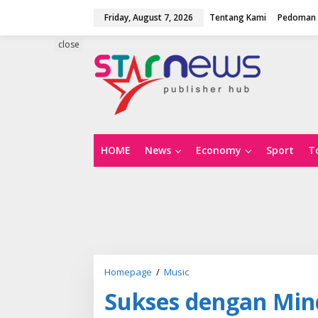
S
Friday, August 7, 2026
Tentang Kami
Pedoman 
k
i
p
close
t
o
c
o
n
t
e
n
HOME
News
Economy
Sport
T
t
Homepage
/
Music
S
u
Sukses dengan Min
k
s