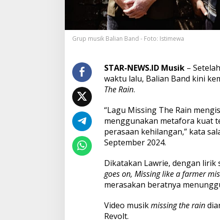
B
a
n
d
Grup musik Balian Band - Foto: Istimewa
H
a
d
i
STAR-NEWS.ID Musik
– Setela
r
waktu lalu, Balian Band kini k
k
The Rain
.
a
n
“Lagu Missing The Rain mengis
L
a
menggunakan metafora kuat t
g
perasaan kehilangan,” kata sal
u
September 2024.
M
i
Dikatakan Lawrie, dengan lirik 
s
s
goes on, Missing like a farmer mis
i
merasakan beratnya menunggu 
n
g
Video musik
missing the rain
dia
T
Revolt.
h