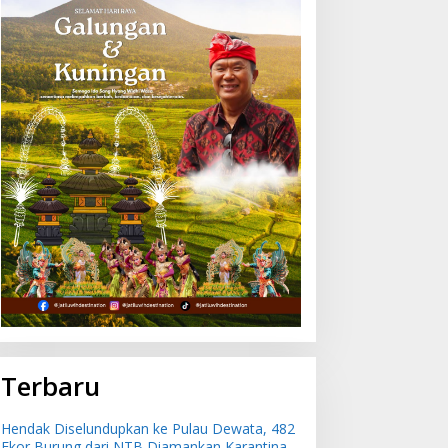
Terbaru
Hendak Diselundupkan ke Pulau Dewata, 482
Ekor Burung dari NTB Diamankan Karantina