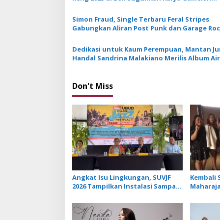
g
Moderen
a
Simon Fraud, Single Terbaru Feral Stripes
Gabungkan Aliran Post Punk dan Garage Ro
t
i
Dedikasi untuk Kaum Perempuan, Mantan Jur
Handal Sandrina Malakiano Merilis Album Air
o
n
Don't Miss
Angkat Isu Lingkungan, SUVJF
Kembali S
2026 Tampilkan Instalasi Sampah
Maharaja
dan Panggung Bertenaga Surya
Libatkan 
Lagu Te