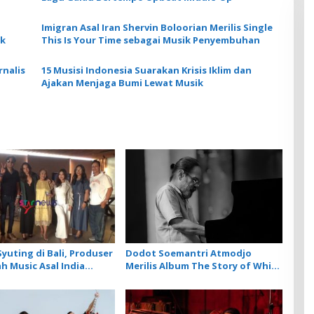
Imigran Asal Iran Shervin Boloorian Merilis Single
ck
This Is Your Time sebagai Musik Penyembuhan
nalis
15 Musisi Indonesia Suarakan Krisis Iklim dan
Ajakan Menjaga Bumi Lewat Musik
yuting di Bali, Produser
Dodot Soemantri Atmodjo
h Music Asal India
Merilis Album The Story of White
Artis Lokal dalam 2
Piano
rbarunya