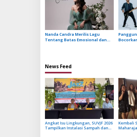
Nanda Candra Merilis Lagu
Panggung
Tentang Batas Emosional dan
Bocorkan
Harga Diri dengan Single Setara
Keempat
News Feed
Angkat Isu Lingkungan, SUVJF 2026
Kembali S
Tampilkan Instalasi Sampah dan
Maharajah
Panggung Bertenaga Surya
Libatkan 