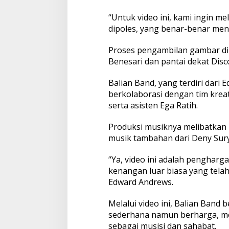
e
R
“Untuk video ini, kami ingin me
a
dipoles, yang benar-benar men
i
n
Proses pengambilan gambar dilak
Benesari dan pantai dekat Disc
Balian Band, yang terdiri dari
berkolaborasi dengan tim kreati
serta asisten Ega Ratih.
Produksi musiknya melibatkan 
musik tambahan dari Deny Sury
“Ya, video ini adalah pengharg
kenangan luar biasa yang telah 
Edward Andrews.
Melalui video ini, Balian Ban
sederhana namun berharga, mem
sebagai musisi dan sahabat.