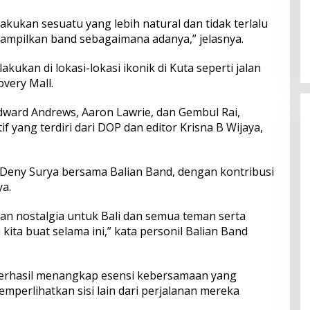
lakukan sesuatu yang lebih natural dan tidak terlalu
Perkuat Ekosistem Pariwisata
dan Serapan Investasi, Sira
ampilkan band sebagaimana adanya,” jelasnya.
Village Grand Outlet Bali Resmi
Dibuka di KEK Kura Kura
ukan di lokasi-lokasi ikonik di Kuta seperti jalan
overy Mall.
 Edward Andrews, Aaron Lawrie, dan Gembul Rai,
f yang terdiri dari DOP dan editor Krisna B Wijaya,
Deny Surya bersama Balian Band, dengan kontribusi
a.
aan nostalgia untuk Bali dan semua teman serta
kita buat selama ini,” kata personil Balian Band
d berhasil menangkap esensi kebersamaan yang
perlihatkan sisi lain dari perjalanan mereka