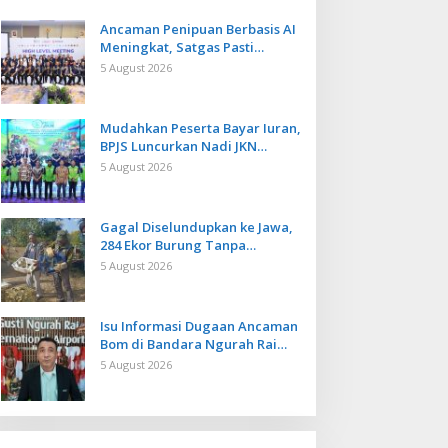
Ancaman Penipuan Berbasis AI
Meningkat, Satgas Pasti
Perkuat Penindakan dan
5 August 2026
Pengembangan Aplikasi Anti
Penipuan
Mudahkan Peserta Bayar Iuran,
BPJS Luncurkan Nadi JKN
dengan Mekanisme Menabung
5 August 2026
Gagal Diselundupkan ke Jawa,
284 Ekor Burung Tanpa
Dokumen Dilepasliarkan Cegah
5 August 2026
Ancaman Penyakit
Isu Informasi Dugaan Ancaman
Bom di Bandara Ngurah Rai
Bali Tidak Benar, Operasional
5 August 2026
Penerbangan Lancar