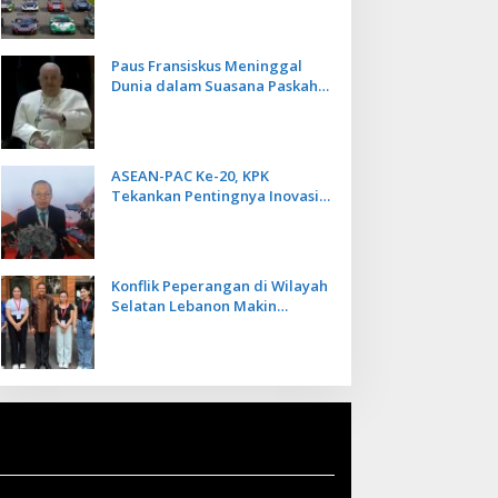
Kecepatan
Paus Fransiskus Meninggal
Dunia dalam Suasana Paskah
di Usia 88 Tahun
ASEAN-PAC Ke-20, KPK
Tekankan Pentingnya Inovasi
Teknologi dalam
Pemberantasan Korupsi
Konflik Peperangan di Wilayah
Selatan Lebanon Makin
Memanas, PMI Asal Bali
Dipulangkan ke Indonesia