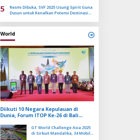
Mulai Pudar
5
Resmi Dibuka, SVF 2025 Usung Spirit Guna
Dusun untuk Kenalkan Potensi Destinasi
Wisata Sanur
World
Diikuti 10 Negara Kepulauan di
Dunia, Forum ITOP Ke-26 di Bali
Angkat Pariwisata Kebugaran
Berbasis Alam dan Budaya
GT World Challenge Asia 2025
di Sirkuit Mandalika, 34 Mobil
Balap Dunia Bakal Adu