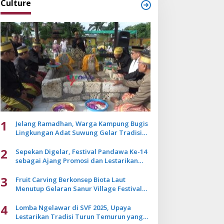
Culture
1
Jelang Ramadhan, Warga Kampung Bugis
Lingkungan Adat Suwung Gelar Tradisi
Ziarah Akbar
2
Sepekan Digelar, Festival Pandawa Ke-14
sebagai Ajang Promosi dan Lestarikan
Budaya Bali
3
Fruit Carving Berkonsep Biota Laut
Menutup Gelaran Sanur Village Festival
2025
4
Lomba Ngelawar di SVF 2025, Upaya
Lestarikan Tradisi Turun Temurun yang