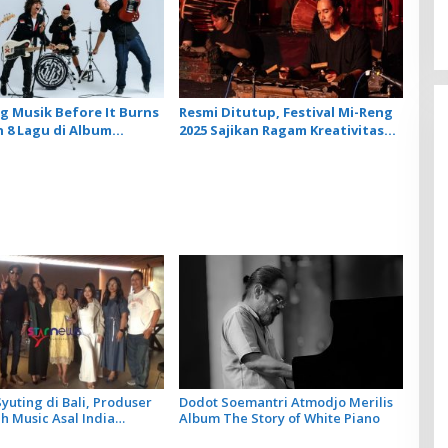
 Musik Before It Burns
Resmi Ditutup, Festival Mi-Reng
 8 Lagu di Album
2025 Sajikan Ragam Kreativitas
 SOB
Komposer New Music For
Gamelan
yuting di Bali, Produser
Dodot Soemantri Atmodjo Merilis
 Music Asal India
Album The Story of White Piano
Artis Lokal dalam 2 Lagu