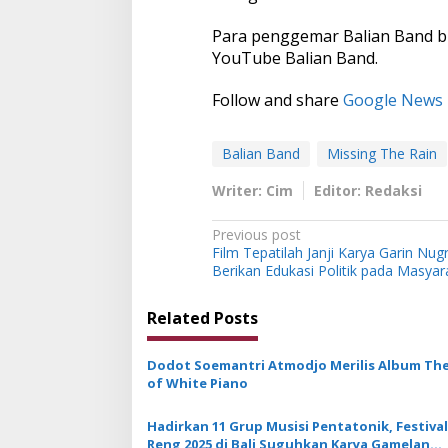
Para penggemar Balian Band b
YouTube Balian Band.
Follow and share
Google News
Balian Band
Missing The Rain
Writer: Cim
Editor: Redaksi
P
Previous post
Film Tepatilah Janji Karya Garin Nu
o
Berikan Edukasi Politik pada Masyar
s
t
Related Posts
n
Dodot Soemantri Atmodjo Merilis Album The
a
of White Piano
v
Hadirkan 11 Grup Musisi Pentatonik, Festival
i
Reng 2025 di Bali Suguhkan Karya Gamelan