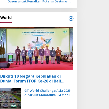
Dusun untuk Kenalkan Potensi Destinasi
Wisata Sanur
World
Diikuti 10 Negara Kepulauan di
Dunia, Forum ITOP Ke-26 di Bali
Angkat Pariwisata Kebugaran
Berbasis Alam dan Budaya
GT World Challenge Asia 2025
di Sirkuit Mandalika, 34 Mobil
Balap Dunia Bakal Adu
Kecepatan