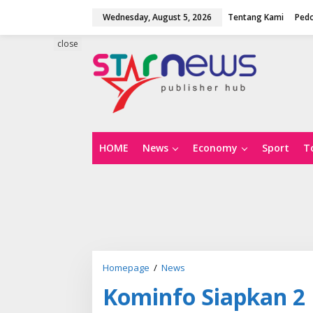
S
Wednesday, August 5, 2026
Tentang Kami
Pedo
k
i
p
close
t
o
c
o
n
t
e
n
HOME
News
Economy
Sport
T
t
Homepage
/
News
K
o
Kominfo Siapkan 2 
m
i