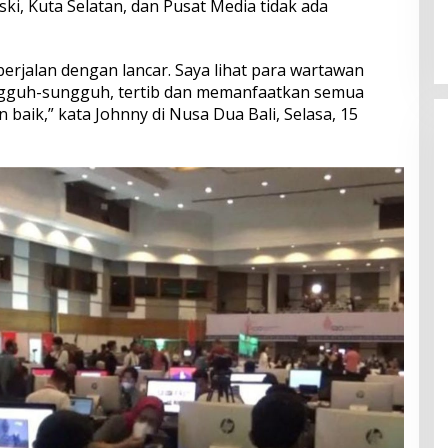
i, Kuta Selatan, dan Pusat Media tidak ada
dan Serapan Investasi, Sira
Village Grand Outlet Bali Resmi
Dibuka di KEK Kura Kura
rjalan dengan lancar. Saya lihat para wartawan
ungguh-sungguh, tertib dan memanfaatkan semua
n baik,” kata Johnny di Nusa Dua Bali, Selasa, 15