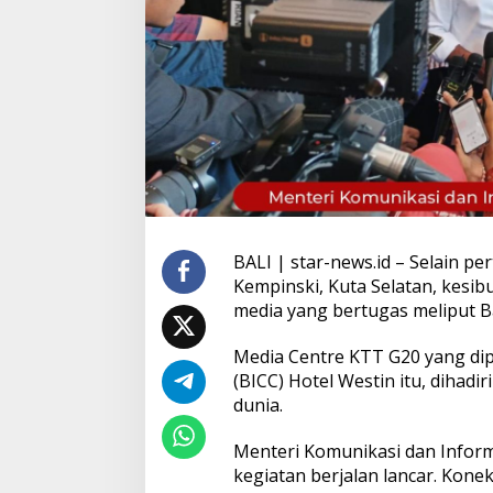
t
d
i
M
e
d
i
a
C
e
n
t
r
BALI | star-news.id – Selain 
e
Kempinski, Kuta Selatan, kesib
K
T
media yang bertugas meliput B
T
G
Media Centre KTT G20 yang dipu
2
(BICC) Hotel Westin itu, dihadi
0
dunia.
Menteri Komunikasi dan Inform
kegiatan berjalan lancar. Kone