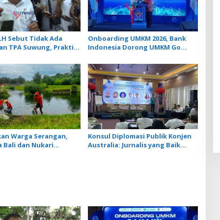
LH Sebut Tidak Ada
Onboarding UMKM 2026, Bank
n TPA Suwung, Praktik
Indonesia Dorong UMKM Go
mping yang Disetop
Ekspor
kan Warga Serangan,
Konsul Diplomasi Publik Konjen
a Bali dan Nukari
Australia: Jurnalis yang Baik
kan Lahan dan Kolam
Dihasilkan dari Jurnalis
oduktif
Berwawasan Luas