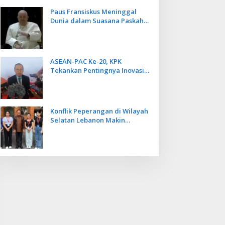
Paus Fransiskus Meninggal
Dunia dalam Suasana Paskah
di Usia 88 Tahun
ASEAN-PAC Ke-20, KPK
Tekankan Pentingnya Inovasi
Teknologi dalam
Pemberantasan Korupsi
Konflik Peperangan di Wilayah
Selatan Lebanon Makin
Memanas, PMI Asal Bali
Dipulangkan ke Indonesia