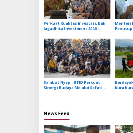
Perkuat Kualitas Investasi, Bali
Menteri 
Jagadhita Investment 2026
Penutupa
Tawarkan 22 Proyek Strategis
Open Du
Balinusra ke 35 Investor
Sambut Nyepi, BTID Perkuat
Berdaya
Sinergi Budaya Melalui Safati
Kura Kur
Ogoh Ogoh di 6 Banjar Desa
Manfaat
Serangan
Lebih Pr
News Feed