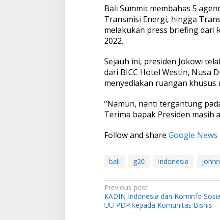
Bali Summit membahas 5 agenda 
Transmisi Energi, hingga Trans
melakukan press briefing dar
2022.
Sejauh ini, presiden Jokowi t
dari BICC Hotel Westin, Nusa 
menyediakan ruangan khusus u
“Namun, nanti tergantung pada 
Terima bapak Presiden masih ak
Follow and share
Google News
bali
g20
indonesia
Johnn
P
Previous post
KADIN Indonesia dan Kominfo Sosia
o
UU PDP kepada Komunitas Bisnis
s