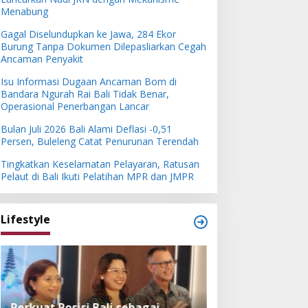
Menabung
Gagal Diselundupkan ke Jawa, 284 Ekor
Burung Tanpa Dokumen Dilepasliarkan Cegah
Ancaman Penyakit
Isu Informasi Dugaan Ancaman Bom di
Bandara Ngurah Rai Bali Tidak Benar,
Operasional Penerbangan Lancar
Bulan Juli 2026 Bali Alami Deflasi -0,51
Persen, Buleleng Catat Penurunan Terendah
Tingkatkan Keselamatan Pelayaran, Ratusan
Pelaut di Bali Ikuti Pelatihan MPR dan JMPR
Lifestyle
Perkuat Posisi Bali sebagai
Festival Bambu 