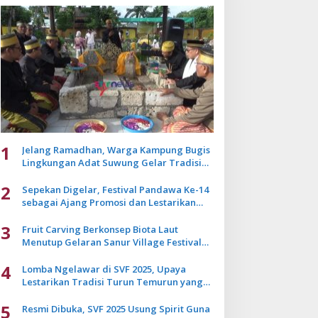
1
Jelang Ramadhan, Warga Kampung Bugis
Lingkungan Adat Suwung Gelar Tradisi
Ziarah Akbar
2
Sepekan Digelar, Festival Pandawa Ke-14
sebagai Ajang Promosi dan Lestarikan
Budaya Bali
3
Fruit Carving Berkonsep Biota Laut
Menutup Gelaran Sanur Village Festival
2025
4
Lomba Ngelawar di SVF 2025, Upaya
Lestarikan Tradisi Turun Temurun yang
Mulai Pudar
5
Resmi Dibuka, SVF 2025 Usung Spirit Guna