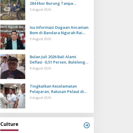
284 Ekor Burung Tanpa
Dokumen Dilepasliarkan Cegah
5 August 2026
Ancaman Penyakit
Isu Informasi Dugaan Ancaman
Bom di Bandara Ngurah Rai
Bali Tidak Benar, Operasional
5 August 2026
Penerbangan Lancar
Bulan Juli 2026 Bali Alami
Deflasi -0,51 Persen, Buleleng
Catat Penurunan Terendah
4 August 2026
Tingkatkan Keselamatan
Pelayaran, Ratusan Pelaut di
Bali Ikuti Pelatihan MPR dan
4 August 2026
JMPR
Culture