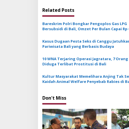
t
Related Posts
n
a
Bareskrim Polri Bongkar Pengoplos Gas LPG
v
Bersubsidi di Bali, Omzet Per Bulan Capai Rp 
Juta
i
Kasus Dugaan Pesta Seks di Canggu Jatuhkan
g
Pariwisata Bali yang Berbasis Budaya
a
10 WNA Terjaring Operasi Jagratara, 7 Orang
t
Diduga Terlibat Prostitusi di Bali
i
Kultur Masyarakat Memelihara Anjing Tak Se
o
Kaidah Animal Welfare Penyebab Rabies di Ba
n
Don't Miss